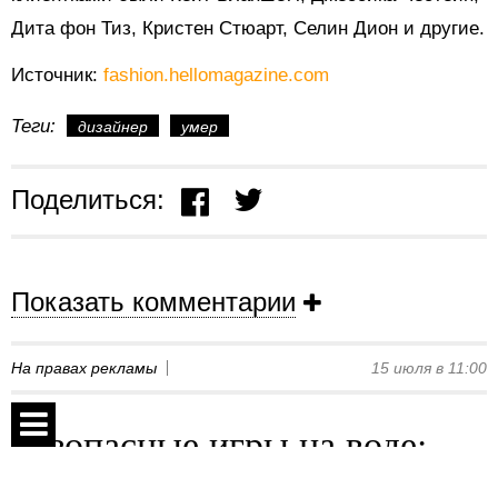
Дита фон Тиз, Кристен Стюарт, Селин Дион и другие.
Источник:
fashion.hellomagazine.com
Теги:
дизайнер
умер
Поделиться:
Показать комментарии
На правах рекламы
15 июля в 11:00
Безопасные игры на воде:
яркие надувные центры Intex
Спецпроекты