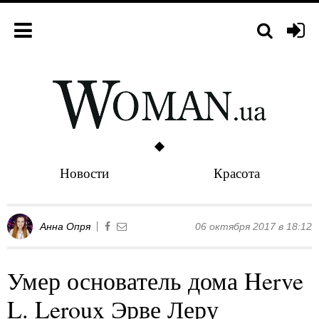
Новости
Красота
Анна Опря
06 октября 2017 в 18:12
Умер основатель дома Herve
L. Leroux Эрве Леру