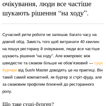
очікування, люди все частіше
шукають рішення “на ходу”.
Сучасний ритм роботи не залишає багато часу на
довгий обід. Замість того щоб витрачати 40 хвилин
на пошук ресторану й очікування, люди все частіше
шукають рішення “на ходу”. Але компроміс між
швидкістю та смаком більше не обов’язковий —
суші
бургери
від Sushi Master доводять це на практиці. Він
такий самий компактний, як бургер зі стріт-фуду, але
за смаковим профілем ближчий до ресторанного
ролу.
Що таке суші-бургер?