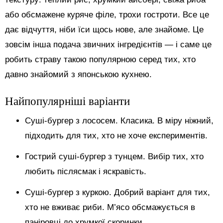
або обсмажене куряче філе, трохи гостроти. Все це
дає відчуття, ніби їси щось нове, але знайоме. Це
зовсім інша подача звичних інгредієнтів — і саме це
робить страву такою популярною серед тих, хто
давно знайомий з японською кухнею.
Найпопулярніші варіанти
Суші-бургер з лососем. Класика. В міру ніжний,
підходить для тих, хто не хоче експериментів.
Гострий суші-бургер з тунцем. Вибір тих, хто
любить післясмак і яскравість.
Суші-бургер з куркою. Добрий варіант для тих,
хто не вживає риби. М’ясо обсмажується в
паніровці до хрумкої скоринки.