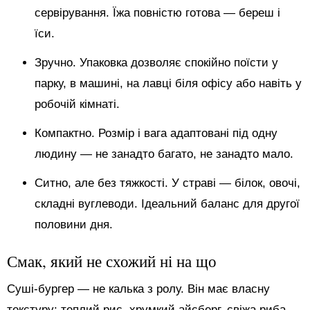
сервірування. Їжа повністю готова — береш і
їси.
Зручно. Упаковка дозволяє спокійно поїсти у
парку, в машині, на лавці біля офісу або навіть у
робочій кімнаті.
Компактно. Розмір і вага адаптовані під одну
людину — не занадто багато, не занадто мало.
Ситно, але без тяжкості. У страві — білок, овочі,
складні вуглеводи. Ідеальний баланс для другої
половини дня.
Смак, який не схожий ні на що
Суші-бургер — не калька з ролу. Він має власну
текстуру: теплий рис, хрумкий айсберг, свіжа риба