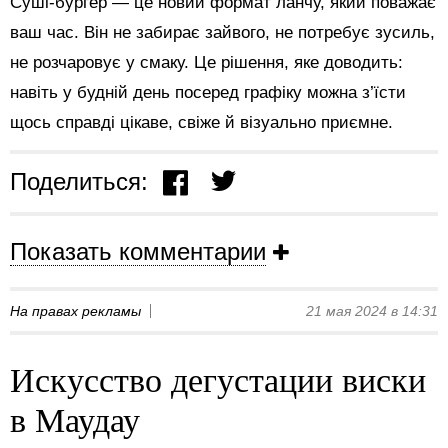
Суші-бургер — це новий формат ланчу, який поважає
ваш час. Він не забирає зайвого, не потребує зусиль,
не розчаровує у смаку. Це рішення, яке доводить:
навіть у будній день посеред графіку можна з’їсти
щось справді цікаве, свіже й візуально приємне.
Поделиться:
Показать комментарии
На правах рекламы
21 мая 2024 в 14:31
Искусство дегустации виски
в Маудау