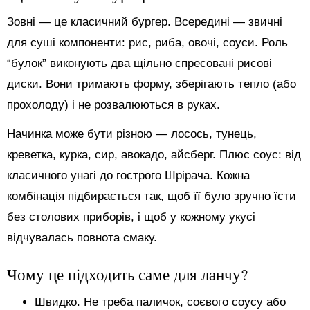
Зовні — це класичний бургер. Всередині — звичні
для суші компоненти: рис, риба, овочі, соуси. Роль
“булок” виконують два щільно спресовані рисові
диски. Вони тримають форму, зберігають тепло (або
прохолоду) і не розвалюються в руках.
Начинка може бути різною — лосось, тунець,
креветка, курка, сир, авокадо, айсберг. Плюс соус: від
класичного унагі до гострого Шрірача. Кожна
комбінація підбирається так, щоб її було зручно їсти
без столових приборів, і щоб у кожному укусі
відчувалась повнота смаку.
Чому це підходить саме для ланчу?
Швидко. Не треба паличок, соєвого соусу або