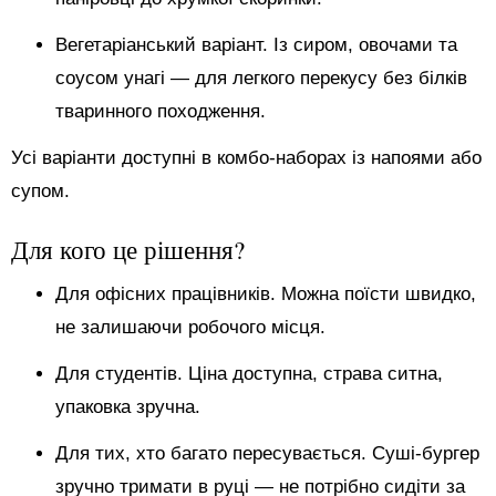
Вегетаріанський варіант. Із сиром, овочами та
соусом унагі — для легкого перекусу без білків
тваринного походження.
Усі варіанти доступні в комбо-наборах із напоями або
супом.
Для кого це рішення?
Для офісних працівників. Можна поїсти швидко,
не залишаючи робочого місця.
Для студентів. Ціна доступна, страва ситна,
упаковка зручна.
Для тих, хто багато пересувається. Суші-бургер
зручно тримати в руці — не потрібно сидіти за