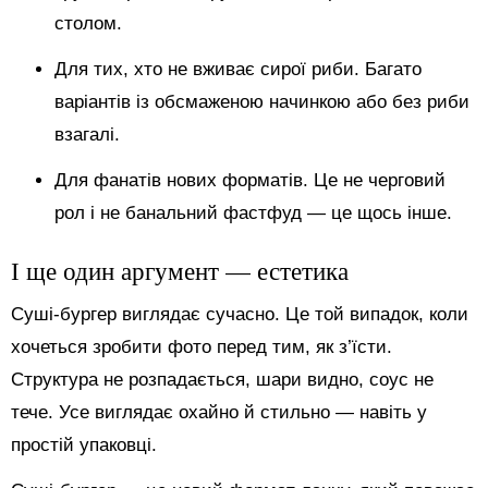
столом.
Для тих, хто не вживає сирої риби. Багато
варіантів із обсмаженою начинкою або без риби
взагалі.
Для фанатів нових форматів. Це не черговий
рол і не банальний фастфуд — це щось інше.
І ще один аргумент — естетика
Суші-бургер виглядає сучасно. Це той випадок, коли
хочеться зробити фото перед тим, як з’їсти.
Структура не розпадається, шари видно, соус не
тече. Усе виглядає охайно й стильно — навіть у
простій упаковці.