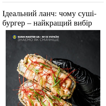
Ідеальний ланч: чому суші-
бургер – найкращий вибір