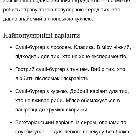
зовсім інша подача звичних інгредієнтів — і саме це
робить страву такою популярною серед тих, хто
давно знайомий з японською кухнею.
Найпопулярніші варіанти
Суші-бургер з лососем. Класика. В міру ніжний,
підходить для тих, хто не хоче експериментів.
Гострий суші-бургер з тунцем. Вибір тих, хто
любить післясмак і яскравість.
Суші-бургер з куркою. Добрий варіант для тих,
хто не вживає риби. М’ясо обсмажується в
паніровці до хрумкої скоринки.
Вегетаріанський варіант. Із сиром, овочами та
соусом унагі — для легкого перекусу без білків