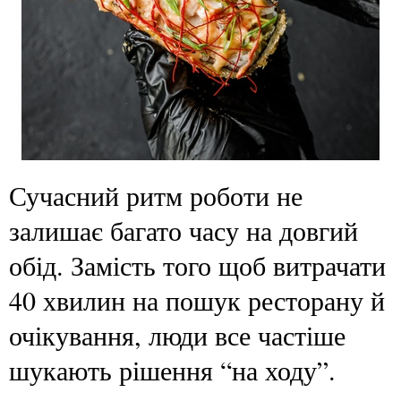
Сучасний ритм роботи не
залишає багато часу на довгий
обід. Замість того щоб витрачати
40 хвилин на пошук ресторану й
очікування, люди все частіше
шукають рішення “на ходу”.