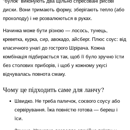
“булок” виконують два щільно спресовані рисові
диски. Вони тримають форму, зберігають тепло (або
прохолоду) і не розвалюються в руках.
Начинка може бути різною — лосось, тунець,
креветка, курка, сир, авокадо, айсберг. Плюс соус: від
класичного унагі до гострого Шрірача. Кожна
комбінація підбирається так, щоб її було зручно їсти
без столових приборів, і щоб у кожному укусі
відчувалась повнота смаку.
Чому це підходить саме для ланчу?
Швидко. Не треба паличок, соєвого соусу або
сервірування. Їжа повністю готова — береш і
їси.