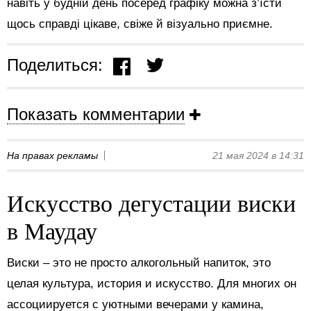
навіть у будній день посеред графіку можна з’їсти
щось справді цікаве, свіже й візуально приємне.
Поделиться:
Показать комментарии
На правах рекламы
21 мая 2024 в 14:31
Искусство дегустации виски
в Маудау
Виски – это не просто алкогольный напиток, это
целая культура, история и искусство. Для многих он
ассоциируется с уютными вечерами у камина,