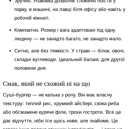
Зручно. Упаковка дозволяє спокійно поїсти у
парку, в машині, на лавці біля офісу або навіть у
робочій кімнаті.
Компактно. Розмір і вага адаптовані під одну
людину — не занадто багато, не занадто мало.
Ситно, але без тяжкості. У страві — білок, овочі,
складні вуглеводи. Ідеальний баланс для другої
половини дня.
Смак, який не схожий ні на що
Суші-бургер — не калька з ролу. Він має власну
текстуру: теплий рис, хрумкий айсберг, свіжа риба
або обсмажене куряче філе, трохи гостроти. Все це
дає відчуття, ніби їси щось нове, але знайоме. Це