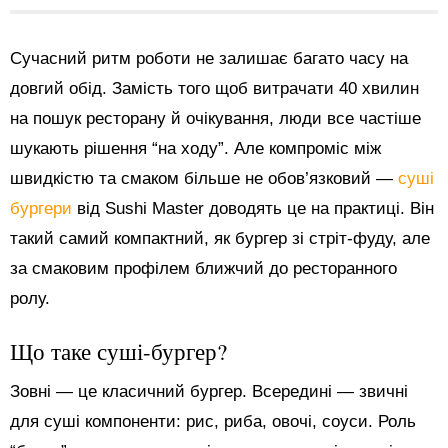
Сучасний ритм роботи не залишає багато часу на
довгий обід. Замість того щоб витрачати 40 хвилин
на пошук ресторану й очікування, люди все частіше
шукають рішення “на ходу”. Але компроміс між
швидкістю та смаком більше не обов’язковий —
суші
бургери
від Sushi Master доводять це на практиці. Він
такий самий компактний, як бургер зі стріт-фуду, але
за смаковим профілем ближчий до ресторанного
ролу.
Що таке суші-бургер?
Зовні — це класичний бургер. Всередині — звичні
для суші компоненти: рис, риба, овочі, соуси. Роль