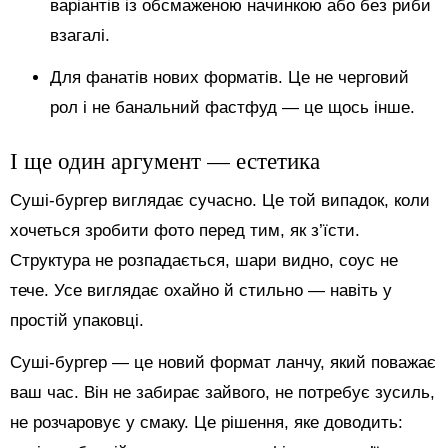
варіантів із обсмаженою начинкою або без риби
взагалі.
Для фанатів нових форматів. Це не черговий
рол і не банальний фастфуд — це щось інше.
І ще один аргумент — естетика
Суші-бургер виглядає сучасно. Це той випадок, коли
хочеться зробити фото перед тим, як з’їсти.
Структура не розпадається, шари видно, соус не
тече. Усе виглядає охайно й стильно — навіть у
простій упаковці.
Суші-бургер — це новий формат ланчу, який поважає
ваш час. Він не забирає зайвого, не потребує зусиль,
не розчаровує у смаку. Це рішення, яке доводить: