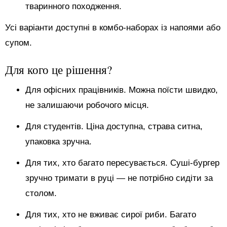
тваринного походження.
Усі варіанти доступні в комбо-наборах із напоями або
супом.
Для кого це рішення?
Для офісних працівників. Можна поїсти швидко,
не залишаючи робочого місця.
Для студентів. Ціна доступна, страва ситна,
упаковка зручна.
Для тих, хто багато пересувається. Суші-бургер
зручно тримати в руці — не потрібно сидіти за
столом.
Для тих, хто не вживає сирої риби. Багато