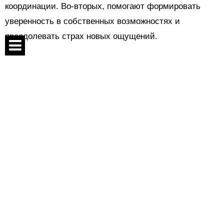
координации. Во-вторых, помогают формировать
уверенность в собственных возможностях и
преодолевать страх новых ощущений.
Спецпроекты
Контакты
О проекте
Соглашение
Реклама
Следи за нами:
Во время коллективных игр дети учатся
взаимодействовать друг с другом, договариваться,