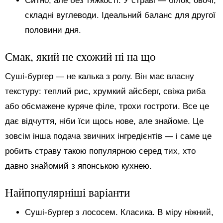
Ситно, але без тяжкості. У страві — білок, овочі,
складні вуглеводи. Ідеальний баланс для другої
половини дня.
Смак, який не схожий ні на що
Суші-бургер — не калька з ролу. Він має власну
текстуру: теплий рис, хрумкий айсберг, свіжа риба
або обсмажене куряче філе, трохи гостроти. Все це
дає відчуття, ніби їси щось нове, але знайоме. Це
зовсім інша подача звичних інгредієнтів — і саме це
робить страву такою популярною серед тих, хто
давно знайомий з японською кухнею.
Найпопулярніші варіанти
Суші-бургер з лососем. Класика. В міру ніжний,