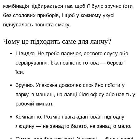
комбінація підбирається так, щоб її було зручно їсти
без столових приборів, і щоб у кожному укусі
відчувалась повнота смаку.
Чому це підходить саме для ланчу?
Швидко. Не треба паличок, соєвого соусу або
сервірування. Їжа повністю готова — береш і
їси.
Зручно. Упаковка дозволяє спокійно поїсти у
парку, в машині, на лавці біля офісу або навіть у
робочій кімнаті.
Компактно. Розмір і вага адаптовані під одну
людину — не занадто багато, не занадто мало.