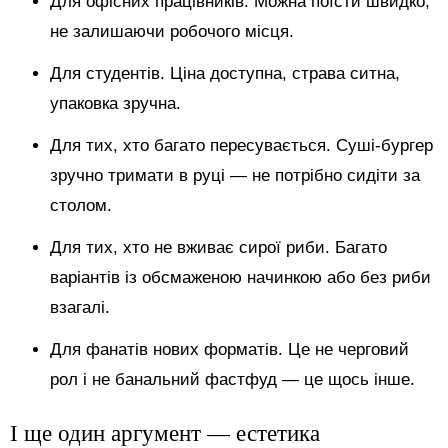
Для офісних працівників. Можна поїсти швидко,
не залишаючи робочого місця.
Для студентів. Ціна доступна, страва ситна,
упаковка зручна.
Для тих, хто багато пересувається. Суші-бургер
зручно тримати в руці — не потрібно сидіти за
столом.
Для тих, хто не вживає сирої риби. Багато
варіантів із обсмаженою начинкою або без риби
взагалі.
Для фанатів нових форматів. Це не черговий
рол і не банальний фастфуд — це щось інше.
І ще один аргумент — естетика