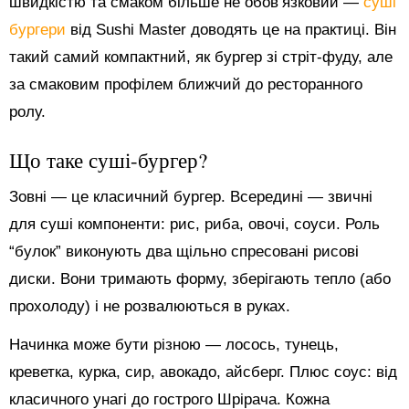
швидкістю та смаком більше не обов’язковий —
суші
бургери
від Sushi Master доводять це на практиці. Він
такий самий компактний, як бургер зі стріт-фуду, але
за смаковим профілем ближчий до ресторанного
ролу.
Що таке суші-бургер?
Зовні — це класичний бургер. Всередині — звичні
для суші компоненти: рис, риба, овочі, соуси. Роль
“булок” виконують два щільно спресовані рисові
диски. Вони тримають форму, зберігають тепло (або
прохолоду) і не розвалюються в руках.
Начинка може бути різною — лосось, тунець,
креветка, курка, сир, авокадо, айсберг. Плюс соус: від
класичного унагі до гострого Шрірача. Кожна