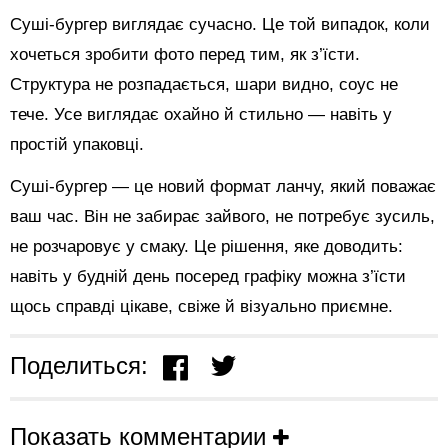
Суші-бургер виглядає сучасно. Це той випадок, коли
хочеться зробити фото перед тим, як з’їсти.
Структура не розпадається, шари видно, соус не
тече. Усе виглядає охайно й стильно — навіть у
простій упаковці.
Суші-бургер — це новий формат ланчу, який поважає
ваш час. Він не забирає зайвого, не потребує зусиль,
не розчаровує у смаку. Це рішення, яке доводить:
навіть у будній день посеред графіку можна з’їсти
щось справді цікаве, свіже й візуально приємне.
Поделиться:
Показать комментарии