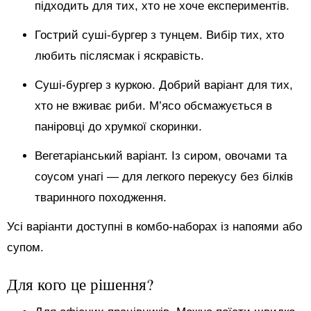
підходить для тих, хто не хоче експериментів.
Гострий суші-бургер з тунцем. Вибір тих, хто
любить післясмак і яскравість.
Суші-бургер з куркою. Добрий варіант для тих,
хто не вживає риби. М’ясо обсмажується в
паніровці до хрумкої скоринки.
Вегетаріанський варіант. Із сиром, овочами та
соусом унагі — для легкого перекусу без білків
тваринного походження.
Усі варіанти доступні в комбо-наборах із напоями або
супом.
Для кого це рішення?