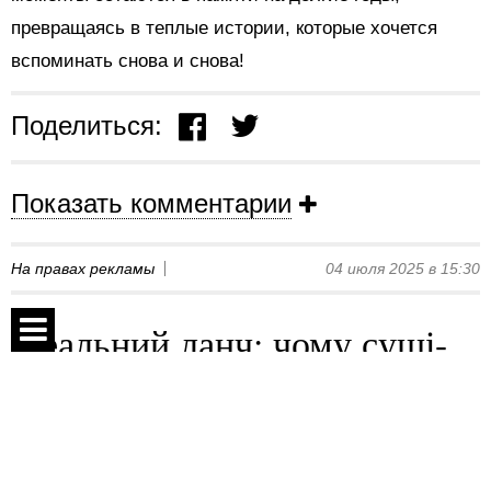
превращаясь в теплые истории, которые хочется
вспоминать снова и снова!
Поделиться:
Показать комментарии
На правах рекламы
04 июля 2025 в 15:30
Ідеальний ланч: чому суші-
бургер – найкращий вибір
Спецпроекты
Контакты
О проекте