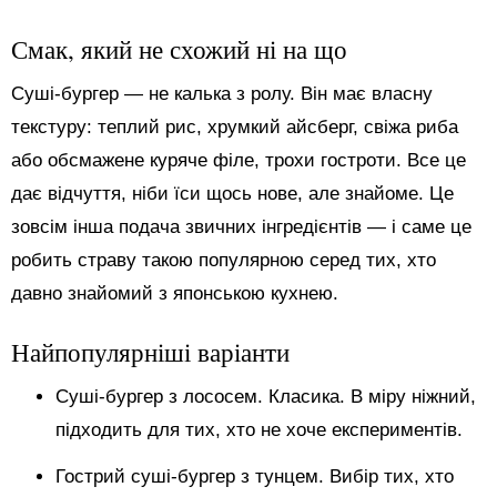
Смак, який не схожий ні на що
Суші-бургер — не калька з ролу. Він має власну
текстуру: теплий рис, хрумкий айсберг, свіжа риба
або обсмажене куряче філе, трохи гостроти. Все це
дає відчуття, ніби їси щось нове, але знайоме. Це
зовсім інша подача звичних інгредієнтів — і саме це
робить страву такою популярною серед тих, хто
давно знайомий з японською кухнею.
Найпопулярніші варіанти
Суші-бургер з лососем. Класика. В міру ніжний,
підходить для тих, хто не хоче експериментів.
Гострий суші-бургер з тунцем. Вибір тих, хто