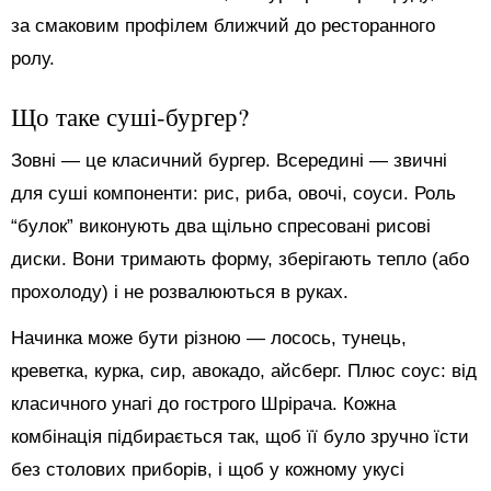
за смаковим профілем ближчий до ресторанного
ролу.
Що таке суші-бургер?
Зовні — це класичний бургер. Всередині — звичні
для суші компоненти: рис, риба, овочі, соуси. Роль
“булок” виконують два щільно спресовані рисові
диски. Вони тримають форму, зберігають тепло (або
прохолоду) і не розвалюються в руках.
Начинка може бути різною — лосось, тунець,
креветка, курка, сир, авокадо, айсберг. Плюс соус: від
класичного унагі до гострого Шрірача. Кожна
комбінація підбирається так, щоб її було зручно їсти
без столових приборів, і щоб у кожному укусі