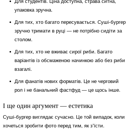
Для студентів. Ціна доступна, страва ситна,
упаковка зручна.
Для тих, хто багато пересувається. Суші-бургер
зручно тримати в руці — не потрібно сидіти за
столом.
Для тих, хто не вживає сирої риби. Багато
варіантів із обсмаженою начинкою або без риби
взагалі.
Для фанатів нових форматів. Це не черговий
рол і не банальний фастфуд — це щось інше.
І ще один аргумент — естетика
Суші-бургер виглядає сучасно. Це той випадок, коли
хочеться зробити фото перед тим, як з’їсти.