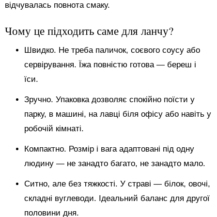
відчувалась повнота смаку.
Чому це підходить саме для ланчу?
Швидко. Не треба паличок, соєвого соусу або
сервірування. Їжа повністю готова — береш і
їси.
Зручно. Упаковка дозволяє спокійно поїсти у
парку, в машині, на лавці біля офісу або навіть у
робочій кімнаті.
Компактно. Розмір і вага адаптовані під одну
людину — не занадто багато, не занадто мало.
Ситно, але без тяжкості. У страві — білок, овочі,
складні вуглеводи. Ідеальний баланс для другої
половини дня.