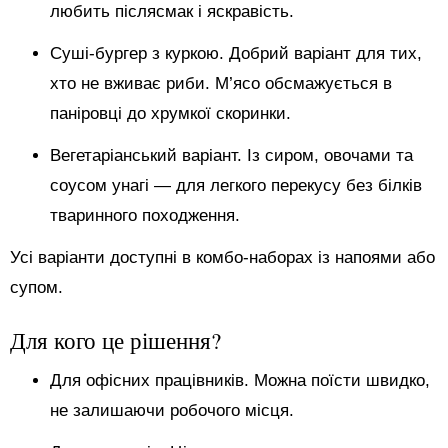
любить післясмак і яскравість.
Суші-бургер з куркою. Добрий варіант для тих,
хто не вживає риби. М’ясо обсмажується в
паніровці до хрумкої скоринки.
Вегетаріанський варіант. Із сиром, овочами та
соусом унагі — для легкого перекусу без білків
тваринного походження.
Усі варіанти доступні в комбо-наборах із напоями або
супом.
Для кого це рішення?
Для офісних працівників. Можна поїсти швидко,
не залишаючи робочого місця.