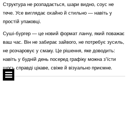
Структура не розпадається, шари видно, соус не
тече. Усе виглядає охайно й стильно — навіть у
простій упаковці.
Суші-бургер — це новий формат ланчу, який поважає
ваш час. Він не забирає зайвого, не потребує зусиль,
не розчаровує у смаку. Це рішення, яке доводить:
навіть у будній день посеред графіку можна з’їсти
щось справді цікаве, свіже й візуально приємне.
Поделиться:
Спецпроекты
Контакты
Показать комментарии
О проекте
Соглашение