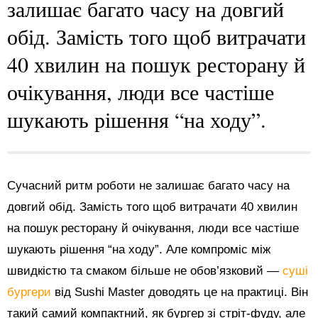
залишає багато часу на довгий
обід. Замість того щоб витрачати
40 хвилин на пошук ресторану й
очікування, люди все частіше
шукають рішення “на ходу”.
Сучасний ритм роботи не залишає багато часу на
довгий обід. Замість того щоб витрачати 40 хвилин
на пошук ресторану й очікування, люди все частіше
шукають рішення “на ходу”. Але компроміс між
швидкістю та смаком більше не обов’язковий —
суші
бургери
від Sushi Master доводять це на практиці. Він
такий самий компактний, як бургер зі стріт-фуду, але