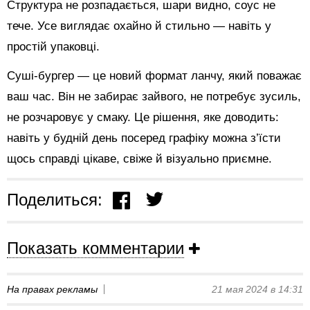
Структура не розпадається, шари видно, соус не
тече. Усе виглядає охайно й стильно — навіть у
простій упаковці.
Суші-бургер — це новий формат ланчу, який поважає
ваш час. Він не забирає зайвого, не потребує зусиль,
не розчаровує у смаку. Це рішення, яке доводить:
навіть у будній день посеред графіку можна з’їсти
щось справді цікаве, свіже й візуально приємне.
Поделиться:
Показать комментарии
На правах рекламы
21 мая 2024 в 14:31