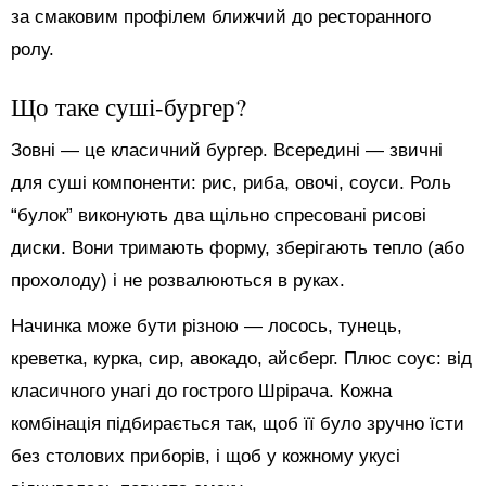
за смаковим профілем ближчий до ресторанного
ролу.
Що таке суші-бургер?
Зовні — це класичний бургер. Всередині — звичні
для суші компоненти: рис, риба, овочі, соуси. Роль
“булок” виконують два щільно спресовані рисові
диски. Вони тримають форму, зберігають тепло (або
прохолоду) і не розвалюються в руках.
Начинка може бути різною — лосось, тунець,
креветка, курка, сир, авокадо, айсберг. Плюс соус: від
класичного унагі до гострого Шрірача. Кожна
комбінація підбирається так, щоб її було зручно їсти
без столових приборів, і щоб у кожному укусі