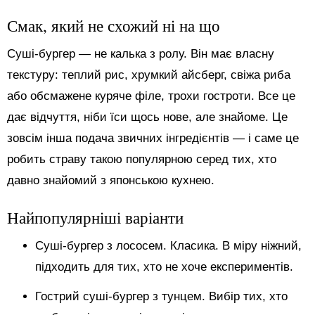
Смак, який не схожий ні на що
Суші-бургер — не калька з ролу. Він має власну
текстуру: теплий рис, хрумкий айсберг, свіжа риба
або обсмажене куряче філе, трохи гостроти. Все це
дає відчуття, ніби їси щось нове, але знайоме. Це
зовсім інша подача звичних інгредієнтів — і саме це
робить страву такою популярною серед тих, хто
давно знайомий з японською кухнею.
Найпопулярніші варіанти
Суші-бургер з лососем. Класика. В міру ніжний,
підходить для тих, хто не хоче експериментів.
Гострий суші-бургер з тунцем. Вибір тих, хто