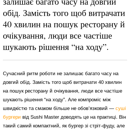
залишає багато часу на довгий
обід. Замість того щоб витрачати
40 хвилин на пошук ресторану й
очікування, люди все частіше
шукають рішення “на ходу”.
Сучасний ритм роботи не залишає багато часу на
довгий обід. Замість того щоб витрачати 40 хвилин
на пошук ресторану й очікування, люди все частіше
шукають рішення “на ходу”. Але компроміс між
швидкістю та смаком більше не обов’язковий —
суші
бургери
від Sushi Master доводять це на практиці. Він
такий самий компактний, як бургер зі стріт-фуду, але