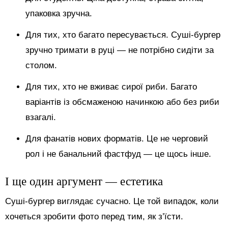
упаковка зручна.
Для тих, хто багато пересувається. Суші-бургер
зручно тримати в руці — не потрібно сидіти за
столом.
Для тих, хто не вживає сирої риби. Багато
варіантів із обсмаженою начинкою або без риби
взагалі.
Для фанатів нових форматів. Це не черговий
рол і не банальний фастфуд — це щось інше.
І ще один аргумент — естетика
Суші-бургер виглядає сучасно. Це той випадок, коли
хочеться зробити фото перед тим, як з’їсти.