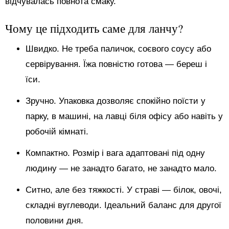
відчувалась повнота смаку.
Чому це підходить саме для ланчу?
Швидко. Не треба паличок, соєвого соусу або
сервірування. Їжа повністю готова — береш і
їси.
Зручно. Упаковка дозволяє спокійно поїсти у
парку, в машині, на лавці біля офісу або навіть у
робочій кімнаті.
Компактно. Розмір і вага адаптовані під одну
людину — не занадто багато, не занадто мало.
Ситно, але без тяжкості. У страві — білок, овочі,
складні вуглеводи. Ідеальний баланс для другої
половини дня.