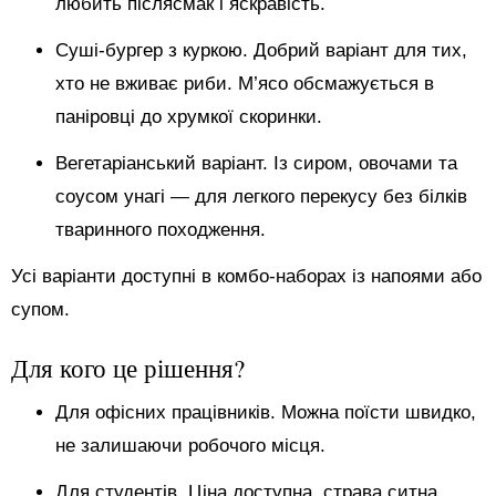
любить післясмак і яскравість.
Суші-бургер з куркою. Добрий варіант для тих,
хто не вживає риби. М’ясо обсмажується в
паніровці до хрумкої скоринки.
Вегетаріанський варіант. Із сиром, овочами та
соусом унагі — для легкого перекусу без білків
тваринного походження.
Усі варіанти доступні в комбо-наборах із напоями або
супом.
Для кого це рішення?
Для офісних працівників. Можна поїсти швидко,
не залишаючи робочого місця.
Для студентів. Ціна доступна, страва ситна,