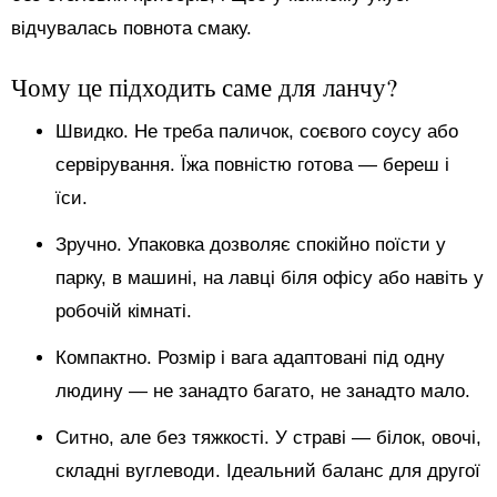
відчувалась повнота смаку.
Чому це підходить саме для ланчу?
Швидко. Не треба паличок, соєвого соусу або
сервірування. Їжа повністю готова — береш і
їси.
Зручно. Упаковка дозволяє спокійно поїсти у
парку, в машині, на лавці біля офісу або навіть у
робочій кімнаті.
Компактно. Розмір і вага адаптовані під одну
людину — не занадто багато, не занадто мало.
Ситно, але без тяжкості. У страві — білок, овочі,
складні вуглеводи. Ідеальний баланс для другої