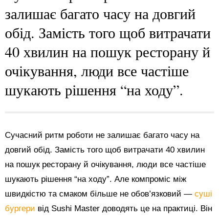
залишає багато часу на довгий
обід. Замість того щоб витрачати
40 хвилин на пошук ресторану й
очікування, люди все частіше
шукають рішення “на ходу”.
Сучасний ритм роботи не залишає багато часу на
довгий обід. Замість того щоб витрачати 40 хвилин
на пошук ресторану й очікування, люди все частіше
шукають рішення “на ходу”. Але компроміс між
швидкістю та смаком більше не обов’язковий —
суші
бургери
від Sushi Master доводять це на практиці. Він