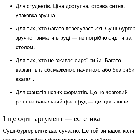
Для студентів. Ціна доступна, страва ситна,
упаковка зручна.
Для тих, хто багато пересувається. Суші-бургер
зручно тримати в руці — не потрібно сидіти за
столом.
Для тих, хто не вживає сирої риби. Багато
варіантів із обсмаженою начинкою або без риби
взагалі.
Для фанатів нових форматів. Це не черговий
рол і не банальний фастфуд — це щось інше.
І ще один аргумент — естетика
Суші-бургер виглядає сучасно. Це той випадок, коли