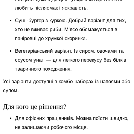
любить післясмак і яскравість.
Суші-бургер з куркою. Добрий варіант для тих,
хто не вживає риби. М’ясо обсмажується в
паніровці до хрумкої скоринки.
Вегетаріанський варіант. Із сиром, овочами та
соусом унагі — для легкого перекусу без білків
тваринного походження.
Усі варіанти доступні в комбо-наборах із напоями або
супом.
Для кого це рішення?
Для офісних працівників. Можна поїсти швидко,
не залишаючи робочого місця.