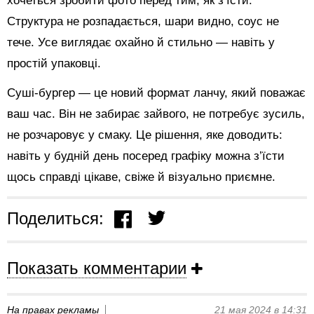
хочеться зробити фото перед тим, як з’їсти.
Структура не розпадається, шари видно, соус не
тече. Усе виглядає охайно й стильно — навіть у
простій упаковці.
Суші-бургер — це новий формат ланчу, який поважає
ваш час. Він не забирає зайвого, не потребує зусиль,
не розчаровує у смаку. Це рішення, яке доводить:
навіть у будній день посеред графіку можна з’їсти
щось справді цікаве, свіже й візуально приємне.
Поделиться:
Показать комментарии
На правах рекламы
21 мая 2024 в 14:31