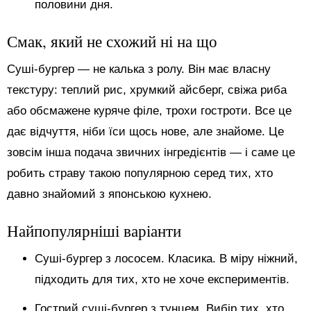
половини дня.
Смак, який не схожий ні на що
Суші-бургер — не калька з ролу. Він має власну
текстуру: теплий рис, хрумкий айсберг, свіжа риба
або обсмажене куряче філе, трохи гостроти. Все це
дає відчуття, ніби їси щось нове, але знайоме. Це
зовсім інша подача звичних інгредієнтів — і саме це
робить страву такою популярною серед тих, хто
давно знайомий з японською кухнею.
Найпопулярніші варіанти
Суші-бургер з лососем. Класика. В міру ніжний,
підходить для тих, хто не хоче експериментів.
Гострий суші-бургер з тунцем. Вибір тих, хто