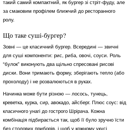
такий самий компактний, як бургер зі стріт-фуду, але
за смаковим профілем ближчий до ресторанного
ролу.
Що таке суші-бургер?
Зовні — це класичний бургер. Всередині — звичні
для суші компоненти: рис, риба, овочі, соуси. Роль
“булок” виконують два щільно спресовані рисові
диски. Вони тримають форму, зберігають тепло (або
прохолоду) і не розвалюються в руках.
Начинка може бути різною — лосось, тунець,
креветка, курка, сир, авокадо, айсберг. Плюс соус: від
класичного унагі до гострого Шрірача. Кожна
комбінація підбирається так, щоб її було зручно їсти
без столових приборів, і щоб у кожному укусі