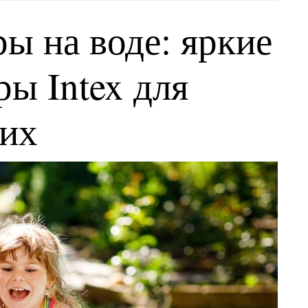
ы на воде: яркие
ы Intex для
ких