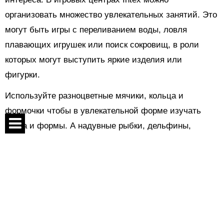
организовать множество увлекательных занятий. Это
могут быть игры с переливанием воды, ловля
плавающих игрушек или поиск сокровищ, в роли
которых могут выступить яркие изделия или
фигурки.
Используйте разноцветные мячики, кольца и
формочки чтобы в увлекательной форме изучать
цвета и формы. А надувные рыбки, дельфины,
черепашки и лодочки помогут узнать больше о
Спецпроекты
морской жизни. Малыш может отправиться в
Контакты
плавание, чтобы спасать игрушечных животных или
искать волшебный остров!
О проекте
Соглашение
Игры с водой оказывают удивительно многогранное
влияние на развитие детей. Во-первых, они