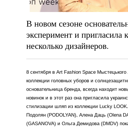
В новом сезоне основатель
эксперимент и пригласила к
несколько дизайнеров.
8 сентября в Art Fashion Space Мыстецьког
коллекции головных уборов и солнцезащитны
основательница бренда, всегда находит но
новинок и в этот раз она пригласила украи
стилизации шляп из коллекции Lucky LOOK.
Подолян (PODOLYAN), Алена Даць (Olena DA
(GASANOVA) и Ольга Демидова (DMDV) показ