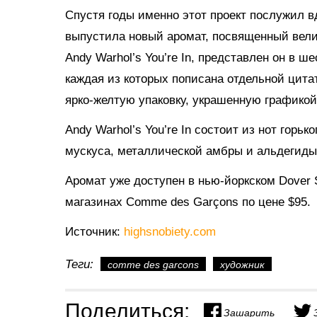
Спустя годы именно этот проект послужил 
выпустила новый аромат, посвященный вели
Andy Warhol’s You’re In, представлен он в 
каждая из которых пописана отдельной цит
ярко-желтую упаковку, украшенную графикой 
Andy Warhol’s You’re In состоит из нот горь
мускуса, металлической амбры и альдегиды
Аромат уже доступен в нью-йоркском Dover S
магазинах Comme des Garçons по цене $95.
Источник:
highsnobiety.com
Теги:
comme des garcons
художник
Поделиться:
Зашарить