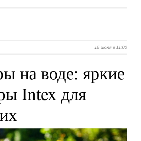
15 июля в 11:00
ы на воде: яркие
ы Intex для
ких