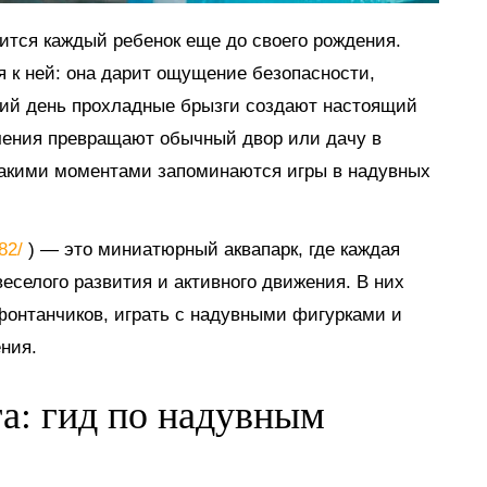
мится каждый ребенок еще до своего рождения.
я к ней: она дарит ощущение безопасности,
тний день прохладные брызги создают настоящий
ечения превращают обычный двор или дачу в
такими моментами запоминаются игры в надувных
882/
) — это миниатюрный аквапарк, где каждая
еселого развития и активного движения. В них
 фонтанчиков, играть с надувными фигурками и
ния.
га: гид по надувным