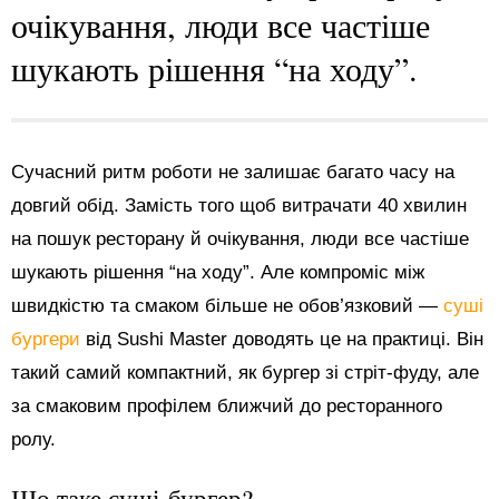
очікування, люди все частіше
шукають рішення “на ходу”.
Сучасний ритм роботи не залишає багато часу на
довгий обід. Замість того щоб витрачати 40 хвилин
на пошук ресторану й очікування, люди все частіше
шукають рішення “на ходу”. Але компроміс між
швидкістю та смаком більше не обов’язковий —
суші
бургери
від Sushi Master доводять це на практиці. Він
такий самий компактний, як бургер зі стріт-фуду, але
за смаковим профілем ближчий до ресторанного
ролу.
Що таке суші-бургер?