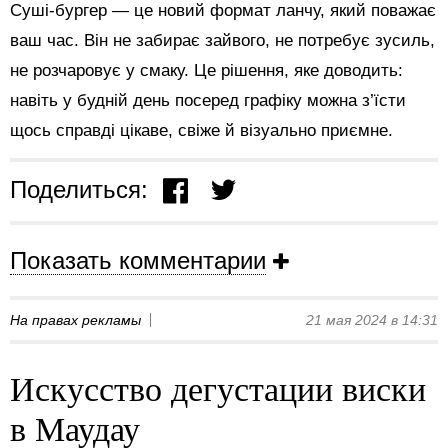
Суші-бургер — це новий формат ланчу, який поважає
ваш час. Він не забирає зайвого, не потребує зусиль,
не розчаровує у смаку. Це рішення, яке доводить:
навіть у будній день посеред графіку можна з’їсти
щось справді цікаве, свіже й візуально приємне.
Поделиться:
Показать комментарии
На правах рекламы
21 мая 2024 в 14:31
Искусство дегустации виски
в Маудау