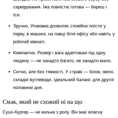
сервірування. Їжа повністю готова — береш і
їси.
Зручно. Упаковка дозволяє спокійно поїсти у
парку, в машині, на лавці біля офісу або навіть у
робочій кімнаті.
Компактно. Розмір і вага адаптовані під одну
людину — не занадто багато, не занадто мало.
Ситно, але без тяжкості. У страві — білок, овочі,
складні вуглеводи. Ідеальний баланс для другої
половини дня.
Смак, який не схожий ні на що
Суші-бургер — не калька з ролу. Він має власну