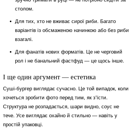
столом.
Для тих, хто не вживає сирої риби. Багато
варіантів із обсмаженою начинкою або без риби
взагалі.
Для фанатів нових форматів. Це не черговий
рол і не банальний фастфуд — це щось інше.
І ще один аргумент — естетика
Суші-бургер виглядає сучасно. Це той випадок, коли
хочеться зробити фото перед тим, як з’їсти.
Структура не розпадається, шари видно, соус не
тече. Усе виглядає охайно й стильно — навіть у
простій упаковці.