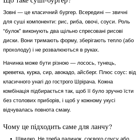
Зовні — це класичний бургер. Всередині — звичні
для суші компоненти: рис, риба, овочі, соуси. Роль
“булок” виконують два щільно спресовані рисові
диски. Вони тримають форму, зберігають тепло (або
прохолоду) і не розвалюються в руках.
Начинка може бути різною — лосось, тунець,
креветка, курка, сир, авокадо, айсберг. Плюс соус: від
класичного унагі до гострого Шрірача. Кожна
комбінація підбирається так, щоб її було зручно їсти
без столових приборів, і щоб у кожному укусі
відчувалась повнота смаку.
Чому це підходить саме для ланчу?
Швидко. Не треба паличок, соєвого соусу або