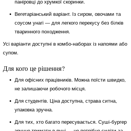
паніровці до хрумкої скоринки.
Вегетаріанський варіант. Із сиром, овочами та
соусом унагі — для легкого перекусу без білків
тваринного походження.
Усі варіанти доступні в комбо-наборах із напоями або
супом.
Для кого це рішення?
Для офісних працівників. Можна поїсти швидко,
не залишаючи робочого місця.
Для студентів. Ціна доступна, страва ситна,
упаковка зручна.
Для тих, хто багато пересувається. Суші-бургер
зручно тримати в руці — не потрібно сидіти за