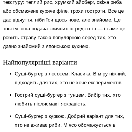
текстуру: теплий рис, хрумкий айсберг, свіжа риба
або обсмажене куряче філе, трохи гостроти. Все це
дає відчуття, ніби їси щось нове, але знайоме. Це
зовсім інша подача звичних інгредієнтів — і саме це
робить страву такою популярною серед тих, хто
давно знайомий з японською кухнею.
Найпопулярніші варіанти
Суші-бургер з лососем. Класика. В міру ніжний,
підходить для тих, хто не хоче експериментів.
Гострий суші-бургер з тунцем. Вибір тих, хто
любить післясмак і яскравість.
Суші-бургер з куркою. Добрий варіант для тих,
хто не вживає риби. М’ясо обсмажується в