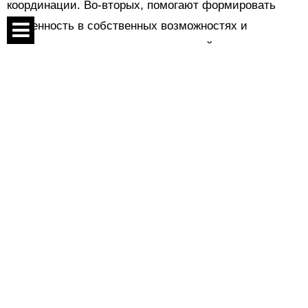
координации. Во-вторых, помогают формировать
уверенность в собственных возможностях и
преодолевать страх новых ощущений.
Спецпроекты
Контакты
О проекте
Соглашение
Реклама
Следи за нами:
Во время коллективных игр дети учатся
взаимодействовать друг с другом, договариваться,