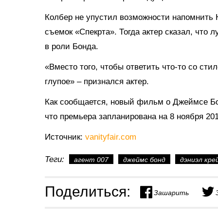
Колбер не упустил возможности напомнить Кр
съемок «Спекрта». Тогда актер сказал, что 
в роли Бонда.
«Вместо того, чтобы ответить что-то со сти
глупое» – признался актер.
Как сообщается, новый фильм о Джеймсе Бон
что премьера запланирована на 8 ноября 201
Источник:
vanityfair.com
Теги:
агент 007
джеймс бонд
дэниэл кре
Поделиться:
Зашарить