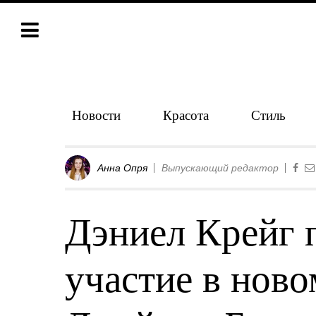
Новости
Красота
Стиль
Анна Опря
Выпускающий редактор
Дэниел Крейг 
участие в нов