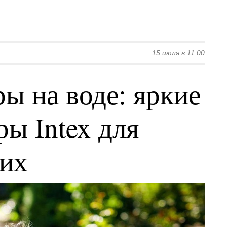
15 июля в 11:00
ы на воде: яркие
ы Intex для
ких