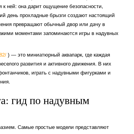
я к ней: она дарит ощущение безопасности,
тний день прохладные брызги создают настоящий
ечения превращают обычный двор или дачу в
такими моментами запоминаются игры в надувных
882/
) — это миниатюрный аквапарк, где каждая
еселого развития и активного движения. В них
 фонтанчиков, играть с надувными фигурками и
ния.
га: гид по надувным
разием. Самые простые модели представляют