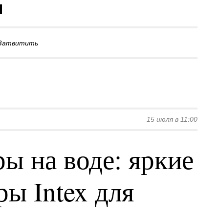
Затвитить
15 июля в 11:00
ы на воде: яркие
ы Intex для