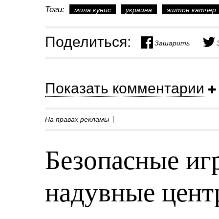
Теги:
мила кунис
украина
эштон катчер
Поделиться:
Зашарить
Показать комментарии
На правах рекламы
Безопасные игр
надувные центр