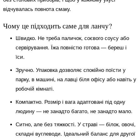
відчувалась повнота смаку.
Чому це підходить саме для ланчу?
Швидко. Не треба паличок, соєвого соусу або
сервірування. Їжа повністю готова — береш і
їси.
Зручно. Упаковка дозволяє спокійно поїсти у
парку, в машині, на лавці біля офісу або навіть у
робочій кімнаті.
Компактно. Розмір і вага адаптовані під одну
людину — не занадто багато, не занадто мало.
Ситно, але без тяжкості. У страві — білок, овочі,
складні вуглеводи. Ідеальний баланс для другої