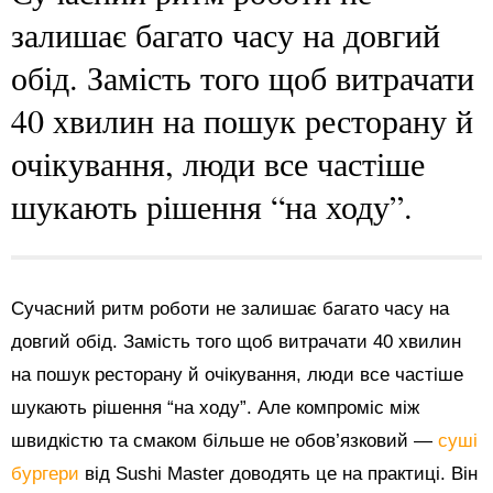
залишає багато часу на довгий
обід. Замість того щоб витрачати
40 хвилин на пошук ресторану й
очікування, люди все частіше
шукають рішення “на ходу”.
Сучасний ритм роботи не залишає багато часу на
довгий обід. Замість того щоб витрачати 40 хвилин
на пошук ресторану й очікування, люди все частіше
шукають рішення “на ходу”. Але компроміс між
швидкістю та смаком більше не обов’язковий —
суші
бургери
від Sushi Master доводять це на практиці. Він