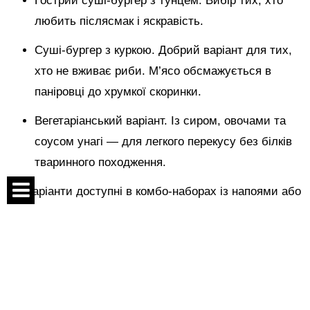
Гострий суші-бургер з тунцем. Вибір тих, хто
любить післясмак і яскравість.
Суші-бургер з куркою. Добрий варіант для тих,
хто не вживає риби. М’ясо обсмажується в
паніровці до хрумкої скоринки.
Вегетаріанський варіант. Із сиром, овочами та
соусом унагі — для легкого перекусу без білків
тваринного походження.
Усі варіанти доступні в комбо-наборах із напоями або
супом.
Спецпроекты
Для кого це рішення?
Контакты
Для офісних працівників. Можна поїсти швидко,
О проекте
не залишаючи робочого місця.
Соглашение