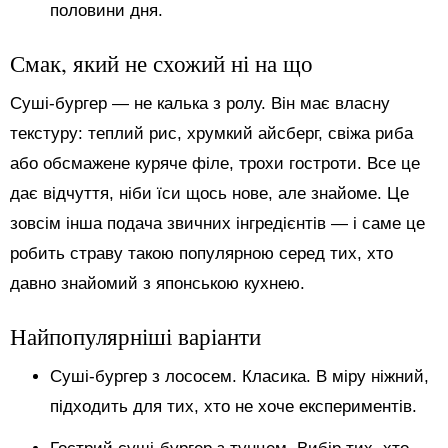
половини дня.
Смак, який не схожий ні на що
Суші-бургер — не калька з ролу. Він має власну
текстуру: теплий рис, хрумкий айсберг, свіжа риба
або обсмажене куряче філе, трохи гостроти. Все це
дає відчуття, ніби їси щось нове, але знайоме. Це
зовсім інша подача звичних інгредієнтів — і саме це
робить страву такою популярною серед тих, хто
давно знайомий з японською кухнею.
Найпопулярніші варіанти
Суші-бургер з лососем. Класика. В міру ніжний,
підходить для тих, хто не хоче експериментів.