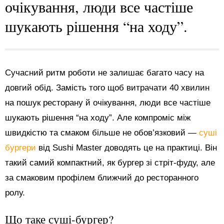
очікування, люди все частіше
шукають рішення “на ходу”.
Сучасний ритм роботи не залишає багато часу на
довгий обід. Замість того щоб витрачати 40 хвилин
на пошук ресторану й очікування, люди все частіше
шукають рішення “на ходу”. Але компроміс між
швидкістю та смаком більше не обов’язковий —
суші
бургери
від Sushi Master доводять це на практиці. Він
такий самий компактний, як бургер зі стріт-фуду, але
за смаковим профілем ближчий до ресторанного
ролу.
Що таке суші-бургер?