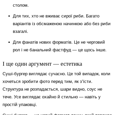
столом.
Для тих, хто не вживає сирої риби. Багато
варіантів із обсмаженою начинкою або без риби
взагалі.
Для фанатів нових форматів. Це не черговий
рол і не банальний фастфуд — це щось інше.
І ще один аргумент — естетика
Суші-бургер виглядає сучасно. Це той випадок, коли
хочеться зробити фото перед тим, як з’їсти.
Структура не розпадається, шари видно, соус не
тече. Усе виглядає охайно й стильно — навіть у
простій упаковці.