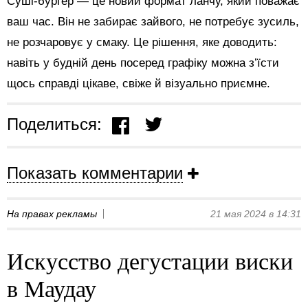
Суші-бургер — це новий формат ланчу, який поважає
ваш час. Він не забирає зайвого, не потребує зусиль,
не розчаровує у смаку. Це рішення, яке доводить:
навіть у будній день посеред графіку можна з’їсти
щось справді цікаве, свіже й візуально приємне.
Поделиться:
Показать комментарии
На правах рекламы
21 мая 2024 в 14:31
Искусство дегустации виски
в Маудау