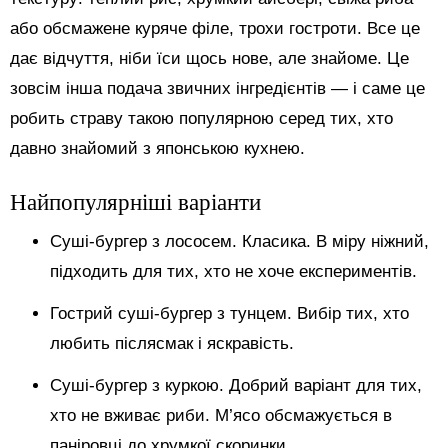
або обсмажене куряче філе, трохи гостроти. Все це
дає відчуття, ніби їси щось нове, але знайоме. Це
зовсім інша подача звичних інгредієнтів — і саме це
робить страву такою популярною серед тих, хто
давно знайомий з японською кухнею.
Найпопулярніші варіанти
Суші-бургер з лососем. Класика. В міру ніжний,
підходить для тих, хто не хоче експериментів.
Гострий суші-бургер з тунцем. Вибір тих, хто
любить післясмак і яскравість.
Суші-бургер з куркою. Добрий варіант для тих,
хто не вживає риби. М’ясо обсмажується в
паніровці до хрумкої скоринки.