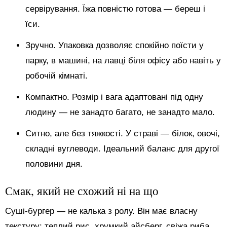
сервірування. Їжа повністю готова — береш і
їси.
Зручно. Упаковка дозволяє спокійно поїсти у
парку, в машині, на лавці біля офісу або навіть у
робочій кімнаті.
Компактно. Розмір і вага адаптовані під одну
людину — не занадто багато, не занадто мало.
Ситно, але без тяжкості. У страві — білок, овочі,
складні вуглеводи. Ідеальний баланс для другої
половини дня.
Смак, який не схожий ні на що
Суші-бургер — не калька з ролу. Він має власну
текстуру: теплий рис, хрумкий айсберг, свіжа риба