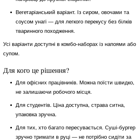
Вегетаріанський варіант. Із сиром, овочами та
соусом унагі — для легкого перекусу без білків
тваринного походження.
Усі варіанти доступні в комбо-наборах із напоями або
супом.
Для кого це рішення?
Для офісних працівників. Можна поїсти швидко,
не залишаючи робочого місця.
Для студентів. Ціна доступна, страва ситна,
упаковка зручна.
Для тих, хто багато пересувається. Суші-бургер
зручно тримати в руці — не потрібно сидіти за