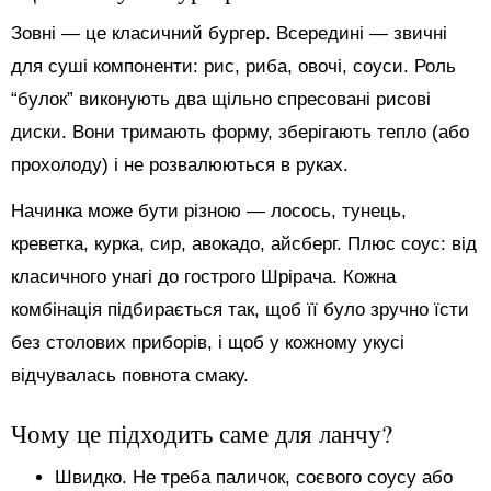
Зовні — це класичний бургер. Всередині — звичні
для суші компоненти: рис, риба, овочі, соуси. Роль
“булок” виконують два щільно спресовані рисові
диски. Вони тримають форму, зберігають тепло (або
прохолоду) і не розвалюються в руках.
Начинка може бути різною — лосось, тунець,
креветка, курка, сир, авокадо, айсберг. Плюс соус: від
класичного унагі до гострого Шрірача. Кожна
комбінація підбирається так, щоб її було зручно їсти
без столових приборів, і щоб у кожному укусі
відчувалась повнота смаку.
Чому це підходить саме для ланчу?
Швидко. Не треба паличок, соєвого соусу або