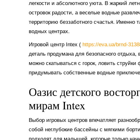
легкости и абсолютного уюта. В жаркий ле
островок радости, а веселые водные развл
территорию беззаботного счастья. Именно 
водных центрах.
Игровой центр Intex (
https://eva.ua/brnd-313
деталь продумана для безопасного отдыха, в
можно скатываться с горок, ловить струйки
придумывать собственные водные приключе
Оазис детского востор
мирам Intex
Выбор игровых центров впечатляет разнооб
собой неглубокие бассейны с мягкими борт
подходят для малышей, которые только нач