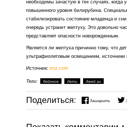
необходимы зачастую в тех случаях, когда 
повышенного уровня билирубина. Специальн
стабилизировать состояние младенца и сниз
очередь устранит желтуху. Это довольно ча
представляет опасности новорожденным.
Является ли желтуха причинно тому, что де
ультрафиолетовым освещением, источники 
Источник:
tmz.com
Теги:
бейонсе
дети
джей зи
Поделиться:
Зашарить
Показать комментарии