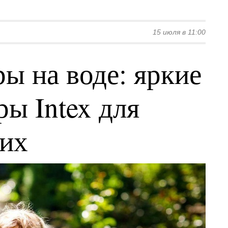
15 июля в 11:00
ы на воде: яркие
ы Intex для
ких