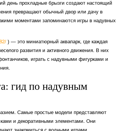
тний день прохладные брызги создают настоящий
ечения превращают обычный двор или дачу в
такими моментами запоминаются игры в надувных
882/
) — это миниатюрный аквапарк, где каждая
еселого развития и активного движения. В них
 фонтанчиков, играть с надувными фигурками и
ния.
га: гид по надувным
разием. Самые простые модели представляют
иками и декоративными элементами. Они
инают знакомиться с водными играми.