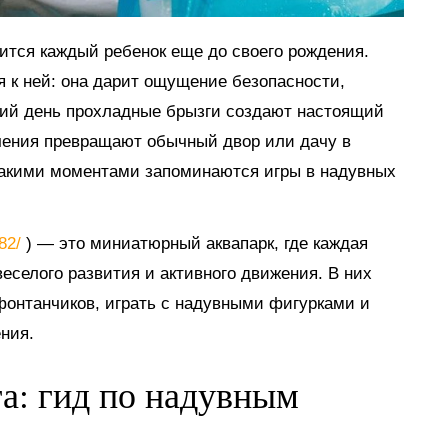
мится каждый ребенок еще до своего рождения.
я к ней: она дарит ощущение безопасности,
тний день прохладные брызги создают настоящий
ечения превращают обычный двор или дачу в
такими моментами запоминаются игры в надувных
882/
) — это миниатюрный аквапарк, где каждая
еселого развития и активного движения. В них
 фонтанчиков, играть с надувными фигурками и
ния.
га: гид по надувным