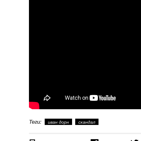
Теги:
иван дорн
скандал