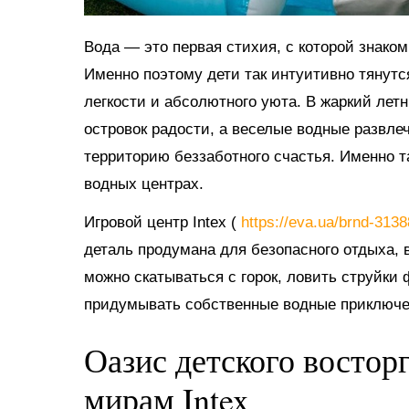
Вода — это первая стихия, с которой знако
Именно поэтому дети так интуитивно тянутс
легкости и абсолютного уюта. В жаркий ле
островок радости, а веселые водные развл
территорию беззаботного счастья. Именно 
водных центрах.
Игровой центр Intex (
https://eva.ua/brnd-313
деталь продумана для безопасного отдыха, в
можно скатываться с горок, ловить струйки
придумывать собственные водные приключе
Оазис детского востор
мирам Intex