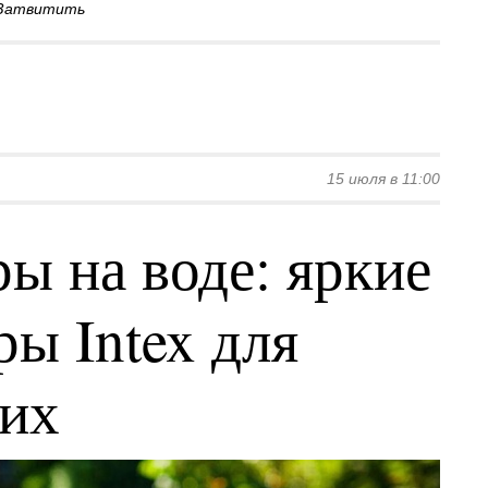
Затвитить
15 июля в 11:00
ы на воде: яркие
ы Intex для
ких