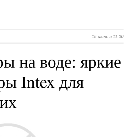
15 июля в 11:00
ы на воде: яркие
ы Intex для
ких