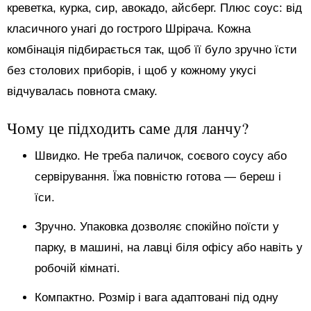
креветка, курка, сир, авокадо, айсберг. Плюс соус: від
класичного унагі до гострого Шрірача. Кожна
комбінація підбирається так, щоб її було зручно їсти
без столових приборів, і щоб у кожному укусі
відчувалась повнота смаку.
Чому це підходить саме для ланчу?
Швидко. Не треба паличок, соєвого соусу або
сервірування. Їжа повністю готова — береш і
їси.
Зручно. Упаковка дозволяє спокійно поїсти у
парку, в машині, на лавці біля офісу або навіть у
робочій кімнаті.
Компактно. Розмір і вага адаптовані під одну