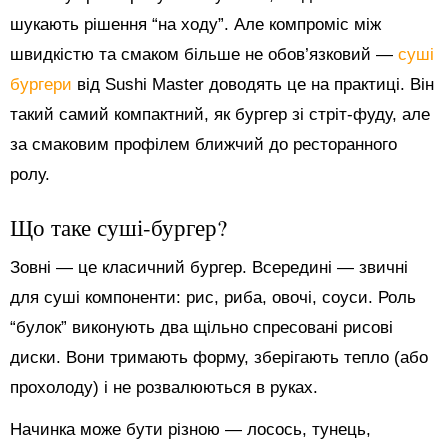
шукають рішення “на ходу”. Але компроміс між
швидкістю та смаком більше не обов’язковий —
суші
бургери
від Sushi Master доводять це на практиці. Він
такий самий компактний, як бургер зі стріт-фуду, але
за смаковим профілем ближчий до ресторанного
ролу.
Що таке суші-бургер?
Зовні — це класичний бургер. Всередині — звичні
для суші компоненти: рис, риба, овочі, соуси. Роль
“булок” виконують два щільно спресовані рисові
диски. Вони тримають форму, зберігають тепло (або
прохолоду) і не розвалюються в руках.
Начинка може бути різною — лосось, тунець,