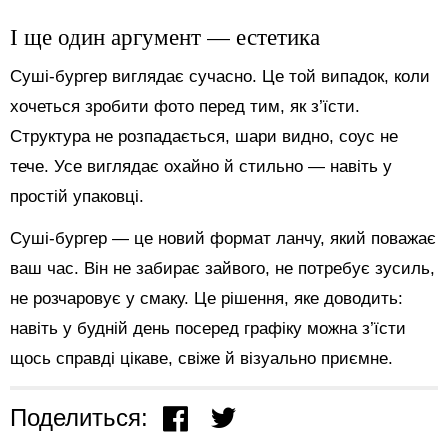
І ще один аргумент — естетика
Суші-бургер виглядає сучасно. Це той випадок, коли
хочеться зробити фото перед тим, як з’їсти.
Структура не розпадається, шари видно, соус не
тече. Усе виглядає охайно й стильно — навіть у
простій упаковці.
Суші-бургер — це новий формат ланчу, який поважає
ваш час. Він не забирає зайвого, не потребує зусиль,
не розчаровує у смаку. Це рішення, яке доводить:
навіть у будній день посеред графіку можна з’їсти
щось справді цікаве, свіже й візуально приємне.
Поделиться: