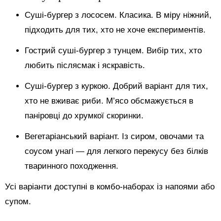
Суші-бургер з лососем. Класика. В міру ніжний,
підходить для тих, хто не хоче експериментів.
Гострий суші-бургер з тунцем. Вибір тих, хто
любить післясмак і яскравість.
Суші-бургер з куркою. Добрий варіант для тих,
хто не вживає риби. М’ясо обсмажується в
паніровці до хрумкої скоринки.
Вегетаріанський варіант. Із сиром, овочами та
соусом унагі — для легкого перекусу без білків
тваринного походження.
Усі варіанти доступні в комбо-наборах із напоями або
супом.