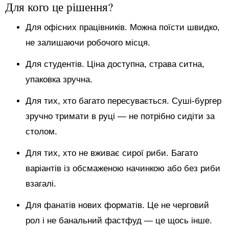
Для кого це рішення?
Для офісних працівників. Можна поїсти швидко,
не залишаючи робочого місця.
Для студентів. Ціна доступна, страва ситна,
упаковка зручна.
Для тих, хто багато пересувається. Суші-бургер
зручно тримати в руці — не потрібно сидіти за
столом.
Для тих, хто не вживає сирої риби. Багато
варіантів із обсмаженою начинкою або без риби
взагалі.
Для фанатів нових форматів. Це не черговий
рол і не банальний фастфуд — це щось інше.