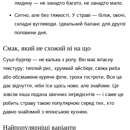
людину — не занадто багато, не занадто мало.
Ситно, але без тяжкості. У страві — білок, овочі,
складні вуглеводи. Ідеальний баланс для другої
половини дня.
Смак, який не схожий ні на що
Суші-бургер — не калька з ролу. Він має власну
текстуру: теплий рис, хрумкий айсберг, свіжа риба
або обсмажене куряче філе, трохи гостроти. Все це
дає відчуття, ніби їси щось нове, але знайоме. Це
зовсім інша подача звичних інгредієнтів — і саме це
робить страву такою популярною серед тих, хто
давно знайомий з японською кухнею.
Найпопулярніші варіанти