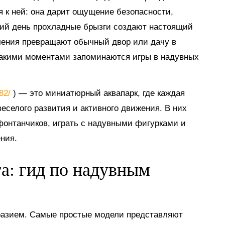
я к ней: она дарит ощущение безопасности,
тний день прохладные брызги создают настоящий
ечения превращают обычный двор или дачу в
такими моментами запоминаются игры в надувных
882/
) — это миниатюрный аквапарк, где каждая
еселого развития и активного движения. В них
 фонтанчиков, играть с надувными фигурками и
ния.
га: гид по надувным
разием. Самые простые модели представляют