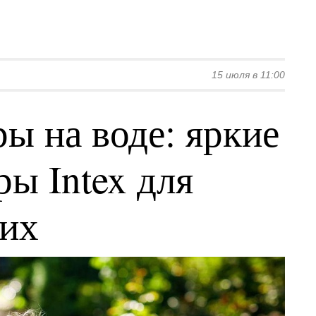
15 июля в 11:00
ы на воде: яркие
ы Intex для
ких