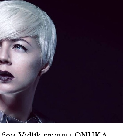
льбом Vidlik группы ONUKA