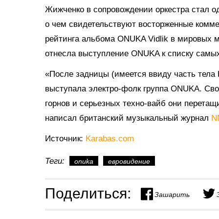
Жижченко в сопровождении оркестра стал 
о чем свидетельствуют восторженные коммен
рейтинга альбома ONUKA Vidlik в мировых м
отнесла выступление ONUKA к списку самых
«После задницы (имеется ввиду часть тела
выступала электро-фолк группа ONUKA. Св
горнов и серьезных техно-вайб они перетащи
написал британский музыкальный журнал
N
Источник:
Karabas.com
Теги:
onuka
евровидение
Поделиться:
Зашарить