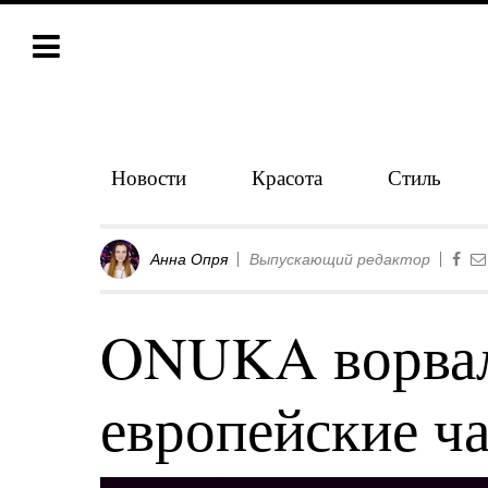
Новости
Красота
Стиль
Анна Опря
Выпускающий редактор
ONUKA ворвал
европейские ч