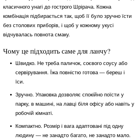
класичного унагі до гострого Шрірача. Кожна
комбінація підбирається так, щоб її було зручно їсти
без столових приборів, і щоб у кожному укусі
відчувалась повнота смаку.
Чому це підходить саме для ланчу?
Швидко. Не треба паличок, соєвого соусу або
сервірування. Їжа повністю готова — береш і
їси.
Зручно. Упаковка дозволяє спокійно поїсти у
парку, в машині, на лавці біля офісу або навіть у
робочій кімнаті.
Компактно. Розмір і вага адаптовані під одну
людину — не занадто багато, не занадто мало.