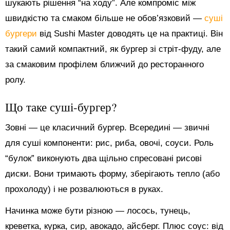
шукають рішення “на ходу”. Але компроміс між
швидкістю та смаком більше не обов’язковий —
суші
бургери
від Sushi Master доводять це на практиці. Він
такий самий компактний, як бургер зі стріт-фуду, але
за смаковим профілем ближчий до ресторанного
ролу.
Що таке суші-бургер?
Зовні — це класичний бургер. Всередині — звичні
для суші компоненти: рис, риба, овочі, соуси. Роль
“булок” виконують два щільно спресовані рисові
диски. Вони тримають форму, зберігають тепло (або
прохолоду) і не розвалюються в руках.
Начинка може бути різною — лосось, тунець,
креветка, курка, сир, авокадо, айсберг. Плюс соус: від