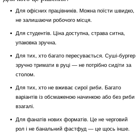
Для офісних працівників. Можна поїсти швидко,
не залишаючи робочого місця.
Для студентів. Ціна доступна, страва ситна,
упаковка зручна.
Для тих, хто багато пересувається. Суші-бургер
зручно тримати в руці — не потрібно сидіти за
столом.
Для тих, хто не вживає сирої риби. Багато
варіантів із обсмаженою начинкою або без риби
взагалі.
Для фанатів нових форматів. Це не черговий
рол і не банальний фастфуд — це щось інше.