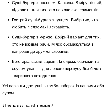
Суші-бургер з лососем. Класика. В міру ніжний,
підходить для тих, хто не хоче експериментів.
Гострий суші-бургер з тунцем. Вибір тих, хто
любить післясмак і яскравість.
Суші-бургер з куркою. Добрий варіант для тих,
хто не вживає риби. М’ясо обсмажується в
паніровці до хрумкої скоринки.
Вегетаріанський варіант. Із сиром, овочами та
соусом унагі — для легкого перекусу без білків
тваринного походження.
Усі варіанти доступні в комбо-наборах із напоями або
супом.
Для кого це рішення?