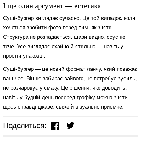
І ще один аргумент — естетика
Суші-бургер виглядає сучасно. Це той випадок, коли
хочеться зробити фото перед тим, як з’їсти.
Структура не розпадається, шари видно, соус не
тече. Усе виглядає охайно й стильно — навіть у
простій упаковці.
Суші-бургер — це новий формат ланчу, який поважає
ваш час. Він не забирає зайвого, не потребує зусиль,
не розчаровує у смаку. Це рішення, яке доводить:
навіть у будній день посеред графіку можна з’їсти
щось справді цікаве, свіже й візуально приємне.
Поделиться: