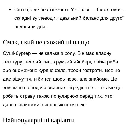
Ситно, але без тяжкості. У страві — білок, овочі,
складні вуглеводи. Ідеальний баланс для другої
половини дня.
Смак, який не схожий ні на що
Суші-бургер — не калька з ролу. Він має власну
текстуру: теплий рис, хрумкий айсберг, свіжа риба
або обсмажене куряче філе, трохи гостроти. Все це
дає відчуття, ніби їси щось нове, але знайоме. Це
зовсім інша подача звичних інгредієнтів — і саме це
робить страву такою популярною серед тих, хто
давно знайомий з японською кухнею.
Найпопулярніші варіанти