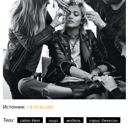
Источник:
i-d.vice.com
Теги:
calvin klein
лицо
модель
пэрис джексон