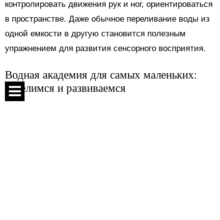
контролировать движения рук и ног, ориентироваться
в пространстве. Даже обычное переливание воды из
одной емкости в другую становится полезным
упражнением для развития сенсорного восприятия.
Водная академия для самых маленьких:
веселимся и развиваемся
Для раннего возраста игры на воде должны быть
Спецпроекты
простыми, безопасными и направленными на
развитие сенсорики, координации и познавательного
Контакты
интереса. В игровых центрах Intex можно
О проекте
организовать множество увлекательных занятий. Это
Соглашение
могут быть игры с переливанием воды, ловля
Реклама
плавающих игрушек или поиск сокровищ, в роли
которых могут выступить яркие изделия или