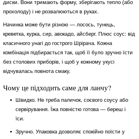
диски. Вони тримають форму, зберігають тепло (або
прохолоду) і не розвалюються в руках.
Начинка може бути різною — лосось, тунець,
креветка, курка, сир, авокадо, айсберг. Плюс соус: від
класичного унагі до гострого Шрірача. Кожна
комбінація підбирається так, щоб її було зручно їсти
без столових приборів, і щоб у кожному укусі
відчувалась повнота смаку.
Чому це підходить саме для ланчу?
Швидко. Не треба паличок, соєвого соусу або
сервірування. Їжа повністю готова — береш і
їси.
Зручно. Упаковка дозволяє спокійно поїсти у