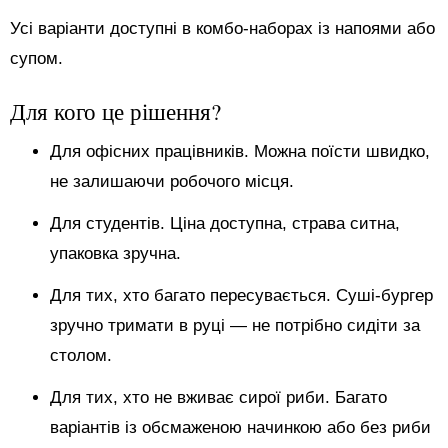
Усі варіанти доступні в комбо-наборах із напоями або
супом.
Для кого це рішення?
Для офісних працівників. Можна поїсти швидко,
не залишаючи робочого місця.
Для студентів. Ціна доступна, страва ситна,
упаковка зручна.
Для тих, хто багато пересувається. Суші-бургер
зручно тримати в руці — не потрібно сидіти за
столом.
Для тих, хто не вживає сирої риби. Багато
варіантів із обсмаженою начинкою або без риби