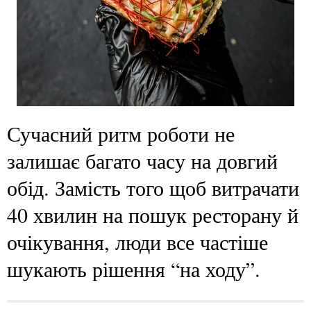
Сучасний ритм роботи не
залишає багато часу на довгий
обід. Замість того щоб витрачати
40 хвилин на пошук ресторану й
очікування, люди все частіше
шукають рішення “на ходу”.