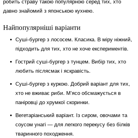
робить страву такою популярною серед тих, хто
давно знайомий з японською кухнею.
Найпопулярніші варіанти
Суші-бургер з лососем. Класика. В міру ніжний,
підходить для тих, хто не хоче експериментів.
Гострий суші-бургер з тунцем. Вибір тих, хто
любить післясмак і яскравість.
Суші-бургер з куркою. Добрий варіант для тих,
хто не вживає риби. М’ясо обсмажується в
паніровці до хрумкої скоринки.
Вегетаріанський варіант. Із сиром, овочами та
соусом унагі — для легкого перекусу без білків
тваринного походження.