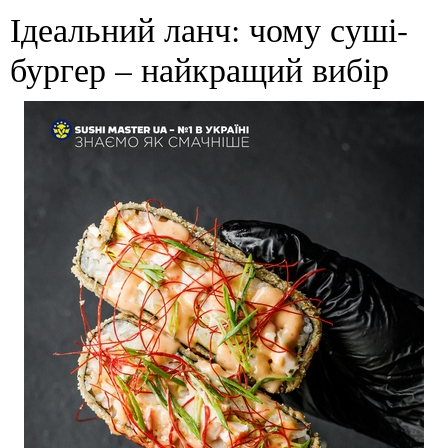
Ідеальний ланч: чому суші-
бургер – найкращий вибір