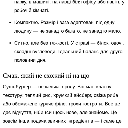
парку, в машині, на лавці біля офісу або навіть у
робочій кімнаті.
Компактно. Розмір і вага адаптовані під одну
людину — не занадто багато, не занадто мало.
Ситно, але без тяжкості. У страві — білок, овочі,
складні вуглеводи. Ідеальний баланс для другої
половини дня.
Смак, який не схожий ні на що
Суші-бургер — не калька з ролу. Він має власну
текстуру: теплий рис, хрумкий айсберг, свіжа риба
або обсмажене куряче філе, трохи гостроти. Все це
дає відчуття, ніби їси щось нове, але знайоме. Це
зовсім інша подача звичних інгредієнтів — і саме це