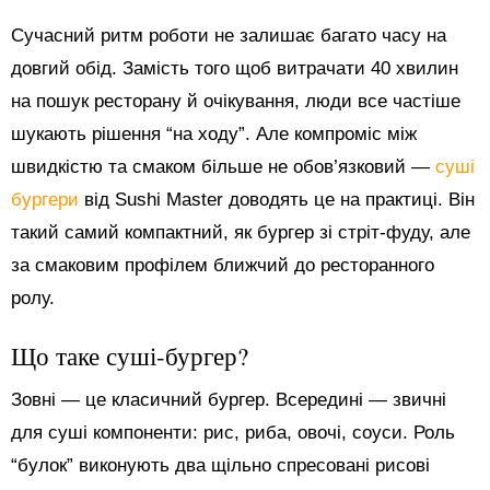
Сучасний ритм роботи не залишає багато часу на
довгий обід. Замість того щоб витрачати 40 хвилин
на пошук ресторану й очікування, люди все частіше
шукають рішення “на ходу”. Але компроміс між
швидкістю та смаком більше не обов’язковий —
суші
бургери
від Sushi Master доводять це на практиці. Він
такий самий компактний, як бургер зі стріт-фуду, але
за смаковим профілем ближчий до ресторанного
ролу.
Що таке суші-бургер?
Зовні — це класичний бургер. Всередині — звичні
для суші компоненти: рис, риба, овочі, соуси. Роль
“булок” виконують два щільно спресовані рисові