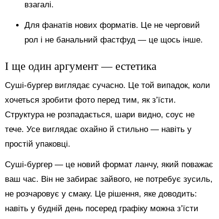
взагалі.
Для фанатів нових форматів. Це не черговий
рол і не банальний фастфуд — це щось інше.
І ще один аргумент — естетика
Суші-бургер виглядає сучасно. Це той випадок, коли
хочеться зробити фото перед тим, як з’їсти.
Структура не розпадається, шари видно, соус не
тече. Усе виглядає охайно й стильно — навіть у
простій упаковці.
Суші-бургер — це новий формат ланчу, який поважає
ваш час. Він не забирає зайвого, не потребує зусиль,
не розчаровує у смаку. Це рішення, яке доводить:
навіть у будній день посеред графіку можна з’їсти