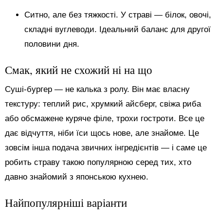
Ситно, але без тяжкості. У страві — білок, овочі,
складні вуглеводи. Ідеальний баланс для другої
половини дня.
Смак, який не схожий ні на що
Суші-бургер — не калька з ролу. Він має власну
текстуру: теплий рис, хрумкий айсберг, свіжа риба
або обсмажене куряче філе, трохи гостроти. Все це
дає відчуття, ніби їси щось нове, але знайоме. Це
зовсім інша подача звичних інгредієнтів — і саме це
робить страву такою популярною серед тих, хто
давно знайомий з японською кухнею.
Найпопулярніші варіанти