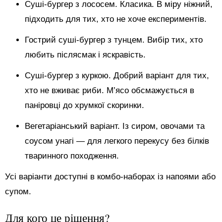
Суші-бургер з лососем. Класика. В міру ніжний,
підходить для тих, хто не хоче експериментів.
Гострий суші-бургер з тунцем. Вибір тих, хто
любить післясмак і яскравість.
Суші-бургер з куркою. Добрий варіант для тих,
хто не вживає риби. М’ясо обсмажується в
паніровці до хрумкої скоринки.
Вегетаріанський варіант. Із сиром, овочами та
соусом унагі — для легкого перекусу без білків
тваринного походження.
Усі варіанти доступні в комбо-наборах із напоями або
супом.
Для кого це рішення?