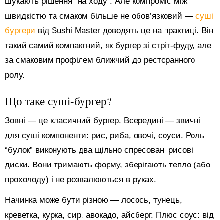
шукають рішення “на ходу”. Але компроміс між
швидкістю та смаком більше не обов’язковий —
суші
бургери
від Sushi Master доводять це на практиці. Він
такий самий компактний, як бургер зі стріт-фуду, але
за смаковим профілем ближчий до ресторанного
ролу.
Що таке суші-бургер?
Зовні — це класичний бургер. Всередині — звичні
для суші компоненти: рис, риба, овочі, соуси. Роль
“булок” виконують два щільно спресовані рисові
диски. Вони тримають форму, зберігають тепло (або
прохолоду) і не розвалюються в руках.
Начинка може бути різною — лосось, тунець,
креветка, курка, сир, авокадо, айсберг. Плюс соус: від