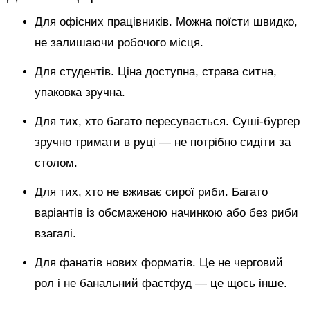
Для офісних працівників. Можна поїсти швидко,
не залишаючи робочого місця.
Для студентів. Ціна доступна, страва ситна,
упаковка зручна.
Для тих, хто багато пересувається. Суші-бургер
зручно тримати в руці — не потрібно сидіти за
столом.
Для тих, хто не вживає сирої риби. Багато
варіантів із обсмаженою начинкою або без риби
взагалі.
Для фанатів нових форматів. Це не черговий
рол і не банальний фастфуд — це щось інше.