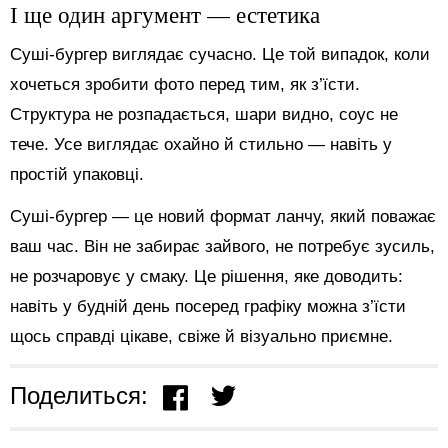
І ще один аргумент — естетика
Суші-бургер виглядає сучасно. Це той випадок, коли
хочеться зробити фото перед тим, як з’їсти.
Структура не розпадається, шари видно, соус не
тече. Усе виглядає охайно й стильно — навіть у
простій упаковці.
Суші-бургер — це новий формат ланчу, який поважає
ваш час. Він не забирає зайвого, не потребує зусиль,
не розчаровує у смаку. Це рішення, яке доводить:
навіть у будній день посеред графіку можна з’їсти
щось справді цікаве, свіже й візуально приємне.
Поделиться: