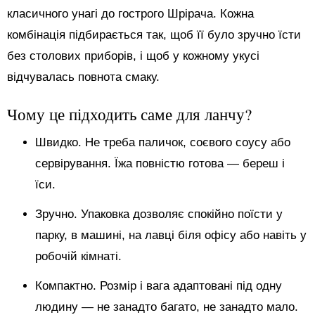
класичного унагі до гострого Шрірача. Кожна
комбінація підбирається так, щоб її було зручно їсти
без столових приборів, і щоб у кожному укусі
відчувалась повнота смаку.
Чому це підходить саме для ланчу?
Швидко. Не треба паличок, соєвого соусу або
сервірування. Їжа повністю готова — береш і
їси.
Зручно. Упаковка дозволяє спокійно поїсти у
парку, в машині, на лавці біля офісу або навіть у
робочій кімнаті.
Компактно. Розмір і вага адаптовані під одну
людину — не занадто багато, не занадто мало.