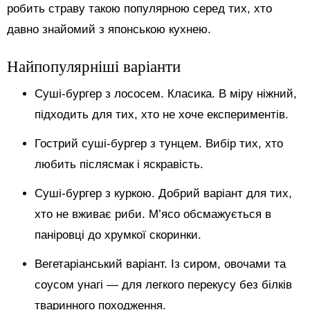
робить страву такою популярною серед тих, хто
давно знайомий з японською кухнею.
Найпопулярніші варіанти
Суші-бургер з лососем. Класика. В міру ніжний,
підходить для тих, хто не хоче експериментів.
Гострий суші-бургер з тунцем. Вибір тих, хто
любить післясмак і яскравість.
Суші-бургер з куркою. Добрий варіант для тих,
хто не вживає риби. М’ясо обсмажується в
паніровці до хрумкої скоринки.
Вегетаріанський варіант. Із сиром, овочами та
соусом унагі — для легкого перекусу без білків
тваринного походження.