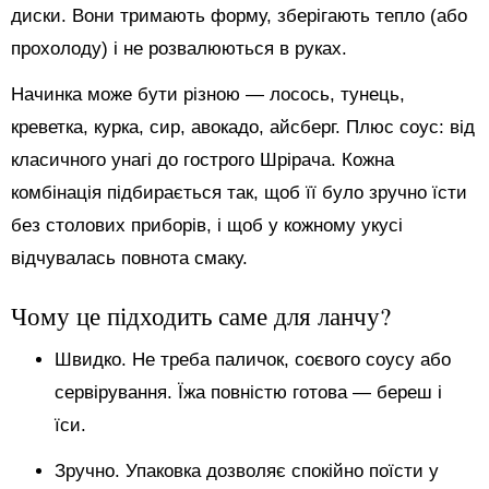
диски. Вони тримають форму, зберігають тепло (або
прохолоду) і не розвалюються в руках.
Начинка може бути різною — лосось, тунець,
креветка, курка, сир, авокадо, айсберг. Плюс соус: від
класичного унагі до гострого Шрірача. Кожна
комбінація підбирається так, щоб її було зручно їсти
без столових приборів, і щоб у кожному укусі
відчувалась повнота смаку.
Чому це підходить саме для ланчу?
Швидко. Не треба паличок, соєвого соусу або
сервірування. Їжа повністю готова — береш і
їси.
Зручно. Упаковка дозволяє спокійно поїсти у