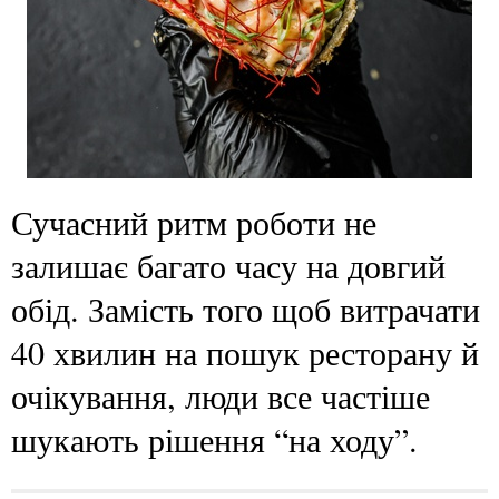
Сучасний ритм роботи не
залишає багато часу на довгий
обід. Замість того щоб витрачати
40 хвилин на пошук ресторану й
очікування, люди все частіше
шукають рішення “на ходу”.