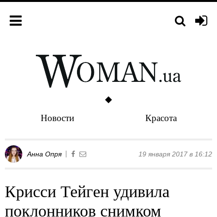
Новости
Красота
Анна Опря
19 января 2017 в 16:12
Крисси Тейген удивила
поклонников снимком