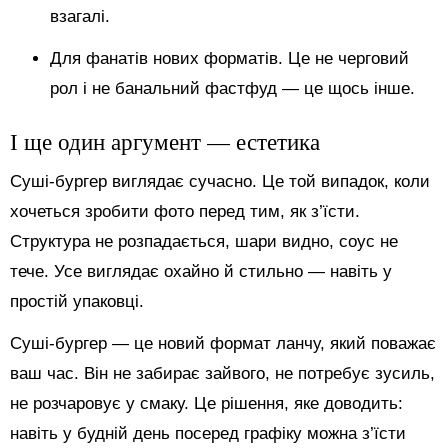
взагалі.
Для фанатів нових форматів. Це не черговий
рол і не банальний фастфуд — це щось інше.
І ще один аргумент — естетика
Суші-бургер виглядає сучасно. Це той випадок, коли
хочеться зробити фото перед тим, як з’їсти.
Структура не розпадається, шари видно, соус не
тече. Усе виглядає охайно й стильно — навіть у
простій упаковці.
Суші-бургер — це новий формат ланчу, який поважає
ваш час. Він не забирає зайвого, не потребує зусиль,
не розчаровує у смаку. Це рішення, яке доводить:
навіть у будній день посеред графіку можна з’їсти