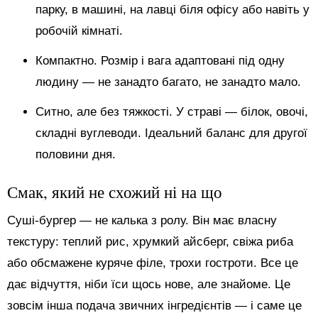
парку, в машині, на лавці біля офісу або навіть у
робочій кімнаті.
Компактно. Розмір і вага адаптовані під одну
людину — не занадто багато, не занадто мало.
Ситно, але без тяжкості. У страві — білок, овочі,
складні вуглеводи. Ідеальний баланс для другої
половини дня.
Смак, який не схожий ні на що
Суші-бургер — не калька з ролу. Він має власну
текстуру: теплий рис, хрумкий айсберг, свіжа риба
або обсмажене куряче філе, трохи гостроти. Все це
дає відчуття, ніби їси щось нове, але знайоме. Це
зовсім інша подача звичних інгредієнтів — і саме це