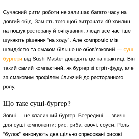
Сучасний ритм роботи не залишає багато часу на
довгий обід. Замість того щоб витрачати 40 хвилин
на пошук ресторану й очікування, люди все частіше
шукають рішення “на ходу”. Але компроміс між
швидкістю та смаком більше не обов’язковий —
суші
бургери
від Sushi Master доводять це на практиці. Він
такий самий компактний, як бургер зі стріт-фуду, але
за смаковим профілем ближчий до ресторанного
ролу.
Що таке суші-бургер?
Зовні — це класичний бургер. Всередині — звичні
для суші компоненти: рис, риба, овочі, соуси. Роль
“булок” виконують два щільно спресовані рисові