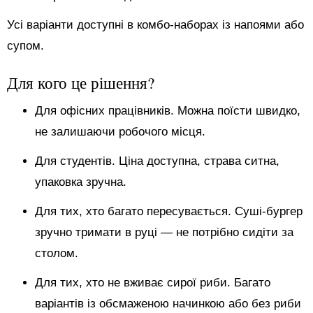
Усі варіанти доступні в комбо-наборах із напоями або
супом.
Для кого це рішення?
Для офісних працівників. Можна поїсти швидко,
не залишаючи робочого місця.
Для студентів. Ціна доступна, страва ситна,
упаковка зручна.
Для тих, хто багато пересувається. Суші-бургер
зручно тримати в руці — не потрібно сидіти за
столом.
Для тих, хто не вживає сирої риби. Багато
варіантів із обсмаженою начинкою або без риби