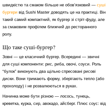
швидкістю та смаком більше не обов’язковий —
суші
бургери
від Sushi Master доводять це на практиці. Він
такий самий компактний, як бургер зі стріт-фуду, але
за смаковим профілем ближчий до ресторанного
ролу.
Що таке суші-бургер?
Зовні — це класичний бургер. Всередині — звичні
для суші компоненти: рис, риба, овочі, соуси. Роль
“булок” виконують два щільно спресовані рисові
диски. Вони тримають форму, зберігають тепло (або
прохолоду) і не розвалюються в руках.
Начинка може бути різною — лосось, тунець,
креветка, курка, сир, авокадо, айсберг. Плюс соус: від