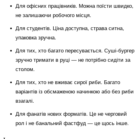
Для офісних працівників. Можна поїсти швидко,
не залишаючи робочого місця.
Для студентів. Ціна доступна, страва ситна,
упаковка зручна.
Для тих, хто багато пересувається. Суші-бургер
зручно тримати в руці — не потрібно сидіти за
столом.
Для тих, хто не вживає сирої риби. Багато
варіантів із обсмаженою начинкою або без риби
взагалі.
Для фанатів нових форматів. Це не черговий
рол і не банальний фастфуд — це щось інше.