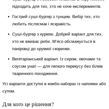
підходить для тих, хто не хоче експериментів.
Гострий суші-бургер з тунцем. Вибір тих, хто
любить післясмак і яскравість.
Суші-бургер з куркою. Добрий варіант для тих,
хто не вживає риби. М’ясо обсмажується в
паніровці до хрумкої скоринки.
Вегетаріанський варіант. Із сиром, овочами та
соусом унагі — для легкого перекусу без білків
тваринного походження.
Усі варіанти доступні в комбо-наборах із напоями або
супом.
Для кого це рішення?