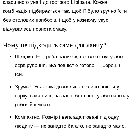
класичного унагі до гострого Шрірача. Кожна
комбінація підбирається так, щоб її було зручно їсти
без столових приборів, і щоб у кожному укусі
відчувалась повнота смаку.
Чому це підходить саме для ланчу?
Швидко. Не треба паличок, соєвого соусу або
сервірування. Їжа повністю готова — береш і
їси.
Зручно. Упаковка дозволяє спокійно поїсти у
парку, в машині, на лавці біля офісу або навіть у
робочій кімнаті.
Компактно. Розмір і вага адаптовані під одну
людину — не занадто багато, не занадто мало.