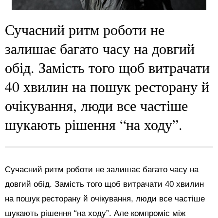
Сучасний ритм роботи не
залишає багато часу на довгий
обід. Замість того щоб витрачати
40 хвилин на пошук ресторану й
очікування, люди все частіше
шукають рішення “на ходу”.
Сучасний ритм роботи не залишає багато часу на
довгий обід. Замість того щоб витрачати 40 хвилин
на пошук ресторану й очікування, люди все частіше
шукають рішення “на ходу”. Але компроміс між