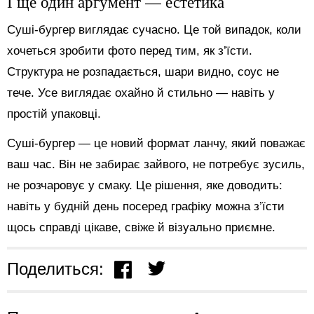
І ще один аргумент — естетика
Суші-бургер виглядає сучасно. Це той випадок, коли
хочеться зробити фото перед тим, як з’їсти.
Структура не розпадається, шари видно, соус не
тече. Усе виглядає охайно й стильно — навіть у
простій упаковці.
Суші-бургер — це новий формат ланчу, який поважає
ваш час. Він не забирає зайвого, не потребує зусиль,
не розчаровує у смаку. Це рішення, яке доводить:
навіть у будній день посеред графіку можна з’їсти
щось справді цікаве, свіже й візуально приємне.
Поделиться: