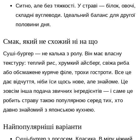
Ситно, але без тяжкості. У страві — білок, овочі,
складні вуглеводи. Ідеальний баланс для другої
половини дня.
Смак, який не схожий ні на що
Суші-бургер — не калька з ролу. Він має власну
текстуру: теплий рис, хрумкий айсберг, свіжа риба
або обсмажене куряче філе, трохи гостроти. Все це
дає відчуття, ніби їси щось нове, але знайоме. Це
зовсім інша подача звичних інгредієнтів — і саме це
робить страву такою популярною серед тих, хто
давно знайомий з японською кухнею.
Найпопулярніші варіанти
Суші-бургер з лососем. Класика. В міру ніжний,