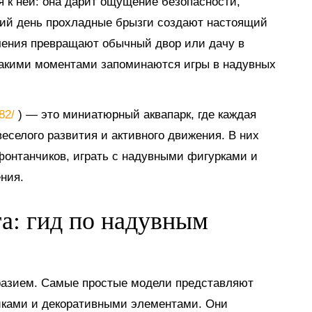
я к ней: она дарит ощущение безопасности,
тний день прохладные брызги создают настоящий
ечения превращают обычный двор или дачу в
такими моментами запоминаются игры в надувных
882/
) — это миниатюрный аквапарк, где каждая
еселого развития и активного движения. В них
 фонтанчиков, играть с надувными фигурками и
ния.
га: гид по надувным
разием. Самые простые модели представляют
иками и декоративными элементами. Они