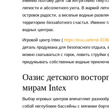
Именно поэтому дети так интуитивно тянутс
легкости и абсолютного уюта. В жаркий ле
островок радости, а веселые водные развл
территорию беззаботного счастья. Именно 
водных центрах.
Игровой центр Intex (
https://eva.ua/brnd-313
деталь продумана для безопасного отдыха, в
можно скатываться с горок, ловить струйки
придумывать собственные водные приключе
Оазис детского востор
мирам Intex
Выбор игровых центров впечатляет разнооб
собой неглубокие бассейны с мягкими борт