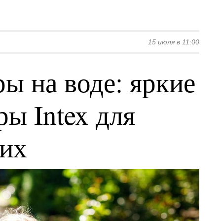
15 июля в 11:00
ы на воде: яркие
ы Intex для
ких