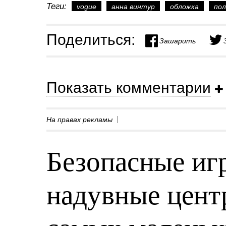
Теги:
vogue
анна винтур
обложка
по
Поделиться:
Зашарить
Показать комментарии
На правах рекламы
Безопасные игр
надувные центр