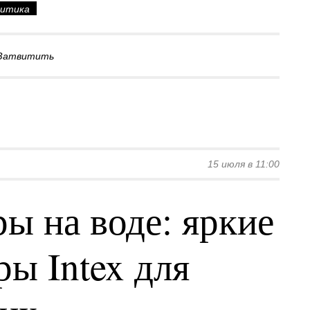
литика
Затвитить
15 июля в 11:00
ы на воде: яркие
ы Intex для