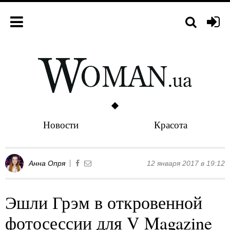
Новости
Красота
Анна Опря
12 января 2017 в 19:12
Эшли Грэм в откровенной
фотосессии для V Magazine