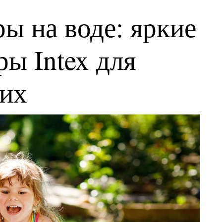
ы на воде: яркие
ы Intex для
ких