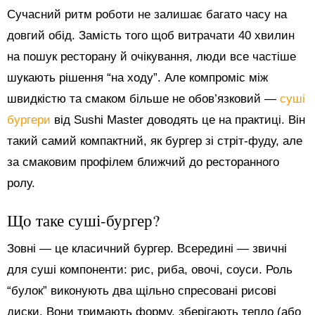
Сучасний ритм роботи не залишає багато часу на
довгий обід. Замість того щоб витрачати 40 хвилин
на пошук ресторану й очікування, люди все частіше
шукають рішення “на ходу”. Але компроміс між
швидкістю та смаком більше не обов’язковий —
суші
бургери
від Sushi Master доводять це на практиці. Він
такий самий компактний, як бургер зі стріт-фуду, але
за смаковим профілем ближчий до ресторанного
ролу.
Що таке суші-бургер?
Зовні — це класичний бургер. Всередині — звичні
для суші компоненти: рис, риба, овочі, соуси. Роль
“булок” виконують два щільно спресовані рисові
диски. Вони тримають форму, зберігають тепло (або