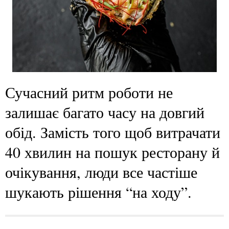
Сучасний ритм роботи не
залишає багато часу на довгий
обід. Замість того щоб витрачати
40 хвилин на пошук ресторану й
очікування, люди все частіше
шукають рішення “на ходу”.