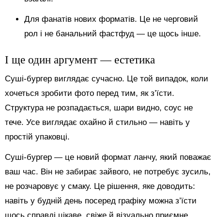
Для фанатів нових форматів. Це не черговий
рол і не банальний фастфуд — це щось інше.
І ще один аргумент — естетика
Суші-бургер виглядає сучасно. Це той випадок, коли
хочеться зробити фото перед тим, як з’їсти.
Структура не розпадається, шари видно, соус не
тече. Усе виглядає охайно й стильно — навіть у
простій упаковці.
Суші-бургер — це новий формат ланчу, який поважає
ваш час. Він не забирає зайвого, не потребує зусиль,
не розчаровує у смаку. Це рішення, яке доводить:
навіть у будній день посеред графіку можна з’їсти
щось справді цікаве, свіже й візуально приємне.