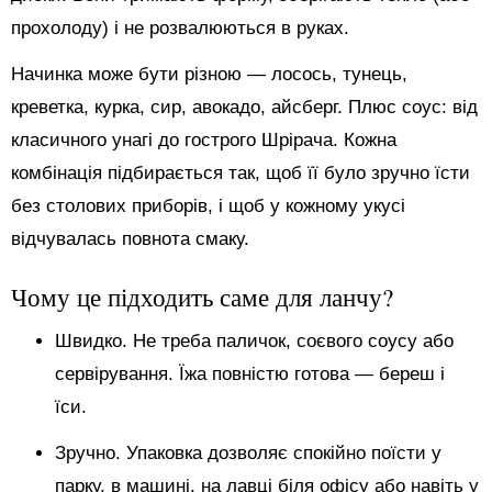
прохолоду) і не розвалюються в руках.
Начинка може бути різною — лосось, тунець,
креветка, курка, сир, авокадо, айсберг. Плюс соус: від
класичного унагі до гострого Шрірача. Кожна
комбінація підбирається так, щоб її було зручно їсти
без столових приборів, і щоб у кожному укусі
відчувалась повнота смаку.
Чому це підходить саме для ланчу?
Швидко. Не треба паличок, соєвого соусу або
сервірування. Їжа повністю готова — береш і
їси.
Зручно. Упаковка дозволяє спокійно поїсти у
парку, в машині, на лавці біля офісу або навіть у