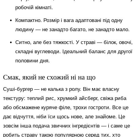
робочій кімнаті.
Компактно. Розмір і вага адаптовані під одну
людину — не занадто багато, не занадто мало.
Ситно, але без тяжкості. У страві — білок, овочі,
складні вуглеводи. Ідеальний баланс для другої
половини дня.
Смак, який не схожий ні на що
Суші-бургер — не калька з ролу. Він має власну
текстуру: теплий рис, хрумкий айсберг, свіжа риба
або обсмажене куряче філе, трохи гостроти. Все це
дає відчуття, ніби їси щось нове, але знайоме. Це
зовсім інша подача звичних інгредієнтів — і саме це
робить страву такою популярною серед тих, хто