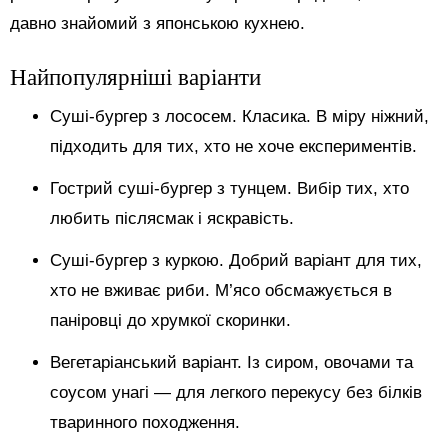
давно знайомий з японською кухнею.
Найпопулярніші варіанти
Суші-бургер з лососем. Класика. В міру ніжний,
підходить для тих, хто не хоче експериментів.
Гострий суші-бургер з тунцем. Вибір тих, хто
любить післясмак і яскравість.
Суші-бургер з куркою. Добрий варіант для тих,
хто не вживає риби. М’ясо обсмажується в
паніровці до хрумкої скоринки.
Вегетаріанський варіант. Із сиром, овочами та
соусом унагі — для легкого перекусу без білків
тваринного походження.