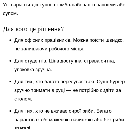
Усі варіанти доступні в комбо-наборах із напоями або
супом.
Для кого це рішення?
Для офісних працівників. Можна поїсти швидко,
не залишаючи робочого місця.
Для студентів. Ціна доступна, страва ситна,
упаковка зручна.
Для тих, хто багато пересувається. Суші-бургер
зручно тримати в руці — не потрібно сидіти за
столом.
Для тих, хто не вживає сирої риби. Багато
варіантів із обсмаженою начинкою або без риби
взагалі.