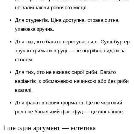
не залишаючи робочого місця.
Для студентів. Ціна доступна, страва ситна,
упаковка зручна.
Для тих, хто багато пересувається. Суші-бургер
зручно тримати в руці — не потрібно сидіти за
столом.
Для тих, хто не вживає сирої риби. Багато
варіантів із обсмаженою начинкою або без риби
взагалі.
Для фанатів нових форматів. Це не черговий
рол і не банальний фастфуд — це щось інше.
І ще один аргумент — естетика