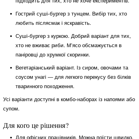
підходить для тих, хто не хоче експериментів.
Гострий суші-бургер з тунцем. Вибір тих, хто
любить післясмак і яскравість.
Суші-бургер з куркою. Добрий варіант для тих,
хто не вживає риби. М’ясо обсмажується в
паніровці до хрумкої скоринки.
Вегетаріанський варіант. Із сиром, овочами та
соусом унагі — для легкого перекусу без білків
тваринного походження.
Усі варіанти доступні в комбо-наборах із напоями або
супом.
Для кого це рішення?
Для офісних працівників. Можна поїсти швидко,