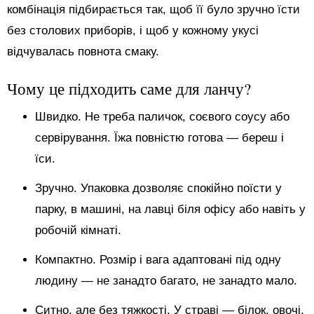
комбінація підбирається так, щоб її було зручно їсти
без столових приборів, і щоб у кожному укусі
відчувалась повнота смаку.
Чому це підходить саме для ланчу?
Швидко. Не треба паличок, соєвого соусу або
сервірування. Їжа повністю готова — береш і
їси.
Зручно. Упаковка дозволяє спокійно поїсти у
парку, в машині, на лавці біля офісу або навіть у
робочій кімнаті.
Компактно. Розмір і вага адаптовані під одну
людину — не занадто багато, не занадто мало.
Ситно, але без тяжкості. У страві — білок, овочі,