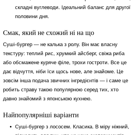
складні вуглеводи. Ідеальний баланс для другої
половини дня.
Смак, який не схожий ні на що
Суші-бургер — не калька з ролу. Він має власну
текстуру: теплий рис, хрумкий айсберг, свіжа риба
або обсмажене куряче філе, трохи гостроти. Все це
дає відчуття, ніби їси щось нове, але знайоме. Це
зовсім інша подача звичних інгредієнтів — і саме це
робить страву такою популярною серед тих, хто
давно знайомий з японською кухнею.
Найпопулярніші варіанти
Суші-бургер з лососем. Класика. В міру ніжний,