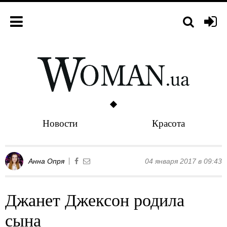
Новости
Красота
Анна Опря
04 января 2017 в 09:43
Джанет Джексон родила
сына