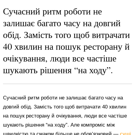
Сучасний ритм роботи не
залишає багато часу на довгий
обід. Замість того щоб витрачати
40 хвилин на пошук ресторану й
очікування, люди все частіше
шукають рішення “на ходу”.
Сучасний ритм роботи не залишає багато часу на
довгий обід. Замість того щоб витрачати 40 хвилин
на пошук ресторану й очікування, люди все частіше
шукають рішення “на ходу”. Але компроміс між
швидкістю та смаком більше не обов’язковий —
суші