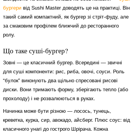
бургери
від Sushi Master доводять це на практиці. Він
такий самий компактний, як бургер зі стріт-фуду, але
за смаковим профілем ближчий до ресторанного
ролу.
Що таке суші-бургер?
Зовні — це класичний бургер. Всередині — звичні
для суші компоненти: рис, риба, овочі, соуси. Роль
“булок” виконують два щільно спресовані рисові
диски. Вони тримають форму, зберігають тепло (або
прохолоду) і не розвалюються в руках.
Начинка може бути різною — лосось, тунець,
креветка, курка, сир, авокадо, айсберг. Плюс соус: від
класичного унагі до гострого Шрірача. Кожна