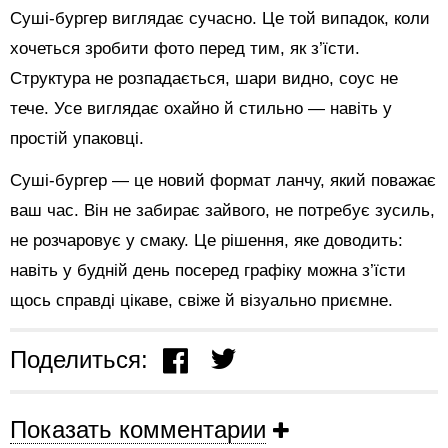
Суші-бургер виглядає сучасно. Це той випадок, коли
хочеться зробити фото перед тим, як з’їсти.
Структура не розпадається, шари видно, соус не
тече. Усе виглядає охайно й стильно — навіть у
простій упаковці.
Суші-бургер — це новий формат ланчу, який поважає
ваш час. Він не забирає зайвого, не потребує зусиль,
не розчаровує у смаку. Це рішення, яке доводить:
навіть у будній день посеред графіку можна з’їсти
щось справді цікаве, свіже й візуально приємне.
Поделиться:
Показать комментарии