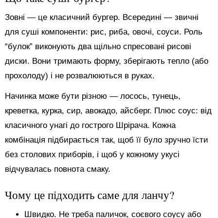
Зовні — це класичний бургер. Всередині — звичні
для суші компоненти: рис, риба, овочі, соуси. Роль
“булок” виконують два щільно спресовані рисові
диски. Вони тримають форму, зберігають тепло (або
прохолоду) і не розвалюються в руках.
Начинка може бути різною — лосось, тунець,
креветка, курка, сир, авокадо, айсберг. Плюс соус: від
класичного унагі до гострого Шрірача. Кожна
комбінація підбирається так, щоб її було зручно їсти
без столових приборів, і щоб у кожному укусі
відчувалась повнота смаку.
Чому це підходить саме для ланчу?
Швидко. Не треба паличок, соєвого соусу або