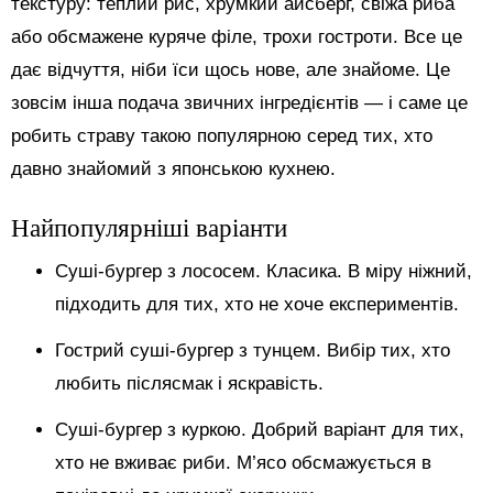
текстуру: теплий рис, хрумкий айсберг, свіжа риба
або обсмажене куряче філе, трохи гостроти. Все це
дає відчуття, ніби їси щось нове, але знайоме. Це
зовсім інша подача звичних інгредієнтів — і саме це
робить страву такою популярною серед тих, хто
давно знайомий з японською кухнею.
Найпопулярніші варіанти
Суші-бургер з лососем. Класика. В міру ніжний,
підходить для тих, хто не хоче експериментів.
Гострий суші-бургер з тунцем. Вибір тих, хто
любить післясмак і яскравість.
Суші-бургер з куркою. Добрий варіант для тих,
хто не вживає риби. М’ясо обсмажується в