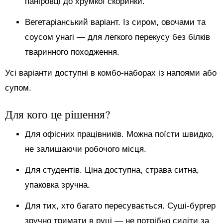
паніровці до хрумкої скоринки.
Вегетаріанський варіант. Із сиром, овочами та
соусом унагі — для легкого перекусу без білків
тваринного походження.
Усі варіанти доступні в комбо-наборах із напоями або
супом.
Для кого це рішення?
Для офісних працівників. Можна поїсти швидко,
не залишаючи робочого місця.
Для студентів. Ціна доступна, страва ситна,
упаковка зручна.
Для тих, хто багато пересувається. Суші-бургер
зручно тримати в руці — не потрібно сидіти за