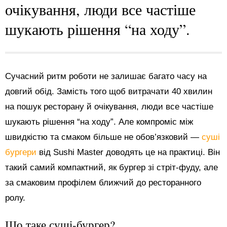
очікування, люди все частіше
шукають рішення “на ходу”.
Сучасний ритм роботи не залишає багато часу на
довгий обід. Замість того щоб витрачати 40 хвилин
на пошук ресторану й очікування, люди все частіше
шукають рішення “на ходу”. Але компроміс між
швидкістю та смаком більше не обов’язковий —
суші
бургери
від Sushi Master доводять це на практиці. Він
такий самий компактний, як бургер зі стріт-фуду, але
за смаковим профілем ближчий до ресторанного
ролу.
Що таке суші-бургер?