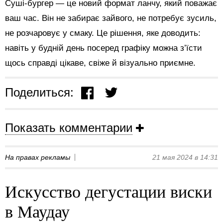
Суші-бургер — це новий формат ланчу, який поважає
ваш час. Він не забирає зайвого, не потребує зусиль,
не розчаровує у смаку. Це рішення, яке доводить:
навіть у будній день посеред графіку можна з’їсти
щось справді цікаве, свіже й візуально приємне.
Поделиться:
Показать комментарии
На правах рекламы
21 мая 2024 в 14:31
Искусство дегустации виски
в Маудау