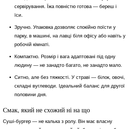
сервірування. Їжа повністю готова — береш і
їси.
Зручно. Упаковка дозволяє спокійно поїсти у
парку, в машині, на лавці біля офісу або навіть у
робочій кімнаті.
Компактно. Розмір і вага адаптовані під одну
людину — не занадто багато, не занадто мало.
Ситно, але без тяжкості. У страві — білок, овочі,
складні вуглеводи. Ідеальний баланс для другої
половини дня.
Смак, який не схожий ні на що
Суші-бургер — не калька з ролу. Він має власну