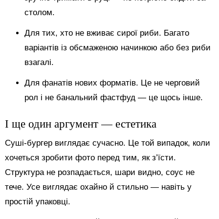
столом.
Для тих, хто не вживає сирої риби. Багато
варіантів із обсмаженою начинкою або без риби
взагалі.
Для фанатів нових форматів. Це не черговий
рол і не банальний фастфуд — це щось інше.
І ще один аргумент — естетика
Суші-бургер виглядає сучасно. Це той випадок, коли
хочеться зробити фото перед тим, як з’їсти.
Структура не розпадається, шари видно, соус не
тече. Усе виглядає охайно й стильно — навіть у
простій упаковці.