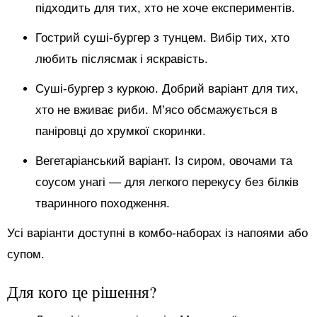
підходить для тих, хто не хоче експериментів.
Гострий суші-бургер з тунцем. Вибір тих, хто
любить післясмак і яскравість.
Суші-бургер з куркою. Добрий варіант для тих,
хто не вживає риби. М’ясо обсмажується в
паніровці до хрумкої скоринки.
Вегетаріанський варіант. Із сиром, овочами та
соусом унагі — для легкого перекусу без білків
тваринного походження.
Усі варіанти доступні в комбо-наборах із напоями або
супом.
Для кого це рішення?