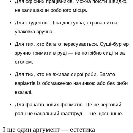
Для офісних працівників. Можна поїсти швидко,
не залишаючи робочого місця.
Для студентів. Ціна доступна, страва ситна,
упаковка зручна.
Для тих, хто багато пересувається. Суші-бургер
зручно тримати в руці — не потрібно сидіти за
столом.
Для тих, хто не вживає сирої риби. Багато
варіантів із обсмаженою начинкою або без риби
взагалі.
Для фанатів нових форматів. Це не черговий
рол і не банальний фастфуд — це щось інше.
І ще один аргумент — естетика