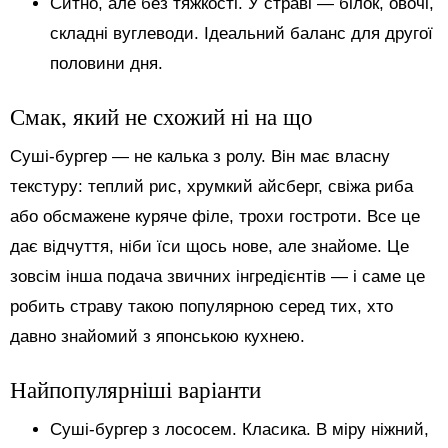
Ситно, але без тяжкості. У страві — білок, овочі,
складні вуглеводи. Ідеальний баланс для другої
половини дня.
Смак, який не схожий ні на що
Суші-бургер — не калька з ролу. Він має власну
текстуру: теплий рис, хрумкий айсберг, свіжа риба
або обсмажене куряче філе, трохи гостроти. Все це
дає відчуття, ніби їси щось нове, але знайоме. Це
зовсім інша подача звичних інгредієнтів — і саме це
робить страву такою популярною серед тих, хто
давно знайомий з японською кухнею.
Найпопулярніші варіанти
Суші-бургер з лососем. Класика. В міру ніжний,