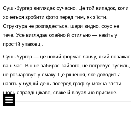
Суші-бургер виглядає сучасно. Це той випадок, коли
хочеться зробити фото перед тим, як з’їсти.
Структура не розпадається, шари видно, соус не
тече. Усе виглядає охайно й стильно — навіть у
простій упаковці.
Суші-бургер — це новий формат ланчу, який поважає
ваш час. Він не забирає зайвого, не потребує зусиль,
не розчаровує у смаку. Це рішення, яке доводить:
навіть у будній день посеред графіку можна з’їсти
щось справді цікаве, свіже й візуально приємне.
Поделиться:
Спецпроекты
Контакты
Показать комментарии