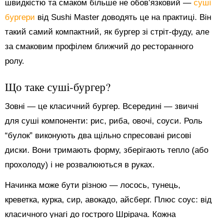
швидкістю та смаком більше не обов’язковий —
суші
бургери
від Sushi Master доводять це на практиці. Він
такий самий компактний, як бургер зі стріт-фуду, але
за смаковим профілем ближчий до ресторанного
ролу.
Що таке суші-бургер?
Зовні — це класичний бургер. Всередині — звичні
для суші компоненти: рис, риба, овочі, соуси. Роль
“булок” виконують два щільно спресовані рисові
диски. Вони тримають форму, зберігають тепло (або
прохолоду) і не розвалюються в руках.
Начинка може бути різною — лосось, тунець,
креветка, курка, сир, авокадо, айсберг. Плюс соус: від
класичного унагі до гострого Шрірача. Кожна