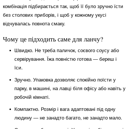
комбінація підбирається так, щоб її було зручно їсти
без столових приборів, і щоб у кожному укусі
відчувалась повнота смаку.
Чому це підходить саме для ланчу?
Швидко. Не треба паличок, соєвого соусу або
сервірування. Їжа повністю готова — береш і
їси.
Зручно. Упаковка дозволяє спокійно поїсти у
парку, в машині, на лавці біля офісу або навіть у
робочій кімнаті.
Компактно. Розмір і вага адаптовані під одну
людину — не занадто багато, не занадто мало.