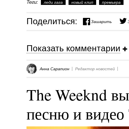
Теги:
леди гага
новый клип
премьера
Поделиться:
Зашарить
Показать комментарии
Анна Сарапион
Редактор новостей
The Weeknd вы
песню и видео 