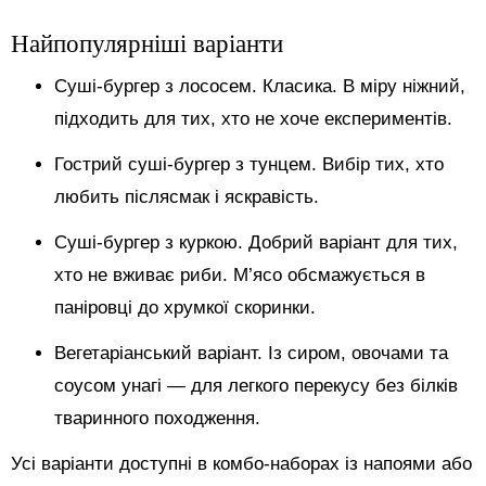
Найпопулярніші варіанти
Суші-бургер з лососем. Класика. В міру ніжний,
підходить для тих, хто не хоче експериментів.
Гострий суші-бургер з тунцем. Вибір тих, хто
любить післясмак і яскравість.
Суші-бургер з куркою. Добрий варіант для тих,
хто не вживає риби. М’ясо обсмажується в
паніровці до хрумкої скоринки.
Вегетаріанський варіант. Із сиром, овочами та
соусом унагі — для легкого перекусу без білків
тваринного походження.
Усі варіанти доступні в комбо-наборах із напоями або