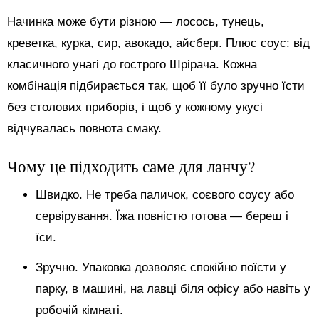
Начинка може бути різною — лосось, тунець,
креветка, курка, сир, авокадо, айсберг. Плюс соус: від
класичного унагі до гострого Шрірача. Кожна
комбінація підбирається так, щоб її було зручно їсти
без столових приборів, і щоб у кожному укусі
відчувалась повнота смаку.
Чому це підходить саме для ланчу?
Швидко. Не треба паличок, соєвого соусу або
сервірування. Їжа повністю готова — береш і
їси.
Зручно. Упаковка дозволяє спокійно поїсти у
парку, в машині, на лавці біля офісу або навіть у
робочій кімнаті.