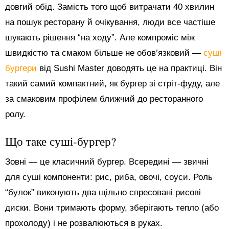
довгий обід. Замість того щоб витрачати 40 хвилин
на пошук ресторану й очікування, люди все частіше
шукають рішення “на ходу”. Але компроміс між
швидкістю та смаком більше не обов’язковий —
суші
бургери
від Sushi Master доводять це на практиці. Він
такий самий компактний, як бургер зі стріт-фуду, але
за смаковим профілем ближчий до ресторанного
ролу.
Що таке суші-бургер?
Зовні — це класичний бургер. Всередині — звичні
для суші компоненти: рис, риба, овочі, соуси. Роль
“булок” виконують два щільно спресовані рисові
диски. Вони тримають форму, зберігають тепло (або
прохолоду) і не розвалюються в руках.