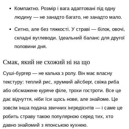
Компактно. Розмір і вага адаптовані під одну
людину — не занадто багато, не занадто мало.
Ситно, але без тяжкості. У страві — білок, овочі,
складні вуглеводи. Ідеальний баланс для другої
половини дня.
Смак, який не схожий ні на що
Суші-бургер — не калька з ролу. Він має власну
текстуру: теплий рис, хрумкий айсберг, свіжа риба
або обсмажене куряче філе, трохи гостроти. Все це
дає відчуття, ніби їси щось нове, але знайоме. Це
зовсім інша подача звичних інгредієнтів — і саме це
робить страву такою популярною серед тих, хто
давно знайомий з японською кухнею.