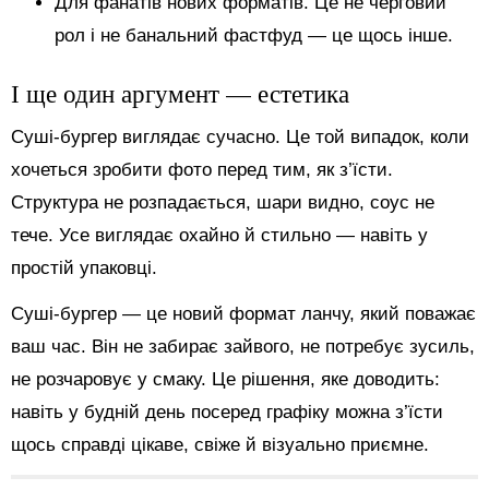
Для фанатів нових форматів. Це не черговий
рол і не банальний фастфуд — це щось інше.
І ще один аргумент — естетика
Суші-бургер виглядає сучасно. Це той випадок, коли
хочеться зробити фото перед тим, як з’їсти.
Структура не розпадається, шари видно, соус не
тече. Усе виглядає охайно й стильно — навіть у
простій упаковці.
Суші-бургер — це новий формат ланчу, який поважає
ваш час. Він не забирає зайвого, не потребує зусиль,
не розчаровує у смаку. Це рішення, яке доводить:
навіть у будній день посеред графіку можна з’їсти
щось справді цікаве, свіже й візуально приємне.