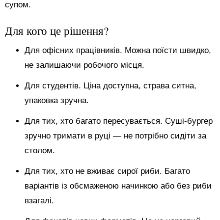
супом.
Для кого це рішення?
Для офісних працівників. Можна поїсти швидко,
не залишаючи робочого місця.
Для студентів. Ціна доступна, страва ситна,
упаковка зручна.
Для тих, хто багато пересувається. Суші-бургер
зручно тримати в руці — не потрібно сидіти за
столом.
Для тих, хто не вживає сирої риби. Багато
варіантів із обсмаженою начинкою або без риби
взагалі.