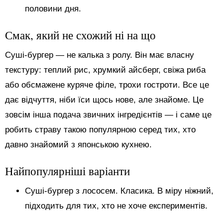
половини дня.
Смак, який не схожий ні на що
Суші-бургер — не калька з ролу. Він має власну
текстуру: теплий рис, хрумкий айсберг, свіжа риба
або обсмажене куряче філе, трохи гостроти. Все це
дає відчуття, ніби їси щось нове, але знайоме. Це
зовсім інша подача звичних інгредієнтів — і саме це
робить страву такою популярною серед тих, хто
давно знайомий з японською кухнею.
Найпопулярніші варіанти
Суші-бургер з лососем. Класика. В міру ніжний,
підходить для тих, хто не хоче експериментів.