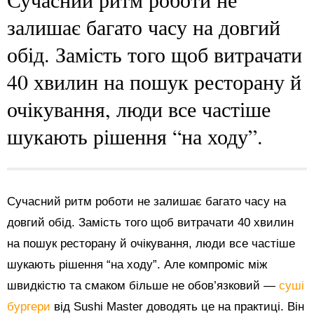
залишає багато часу на довгий
обід. Замість того щоб витрачати
40 хвилин на пошук ресторану й
очікування, люди все частіше
шукають рішення “на ходу”.
Сучасний ритм роботи не залишає багато часу на
довгий обід. Замість того щоб витрачати 40 хвилин
на пошук ресторану й очікування, люди все частіше
шукають рішення “на ходу”. Але компроміс між
швидкістю та смаком більше не обов’язковий —
суші
бургери
від Sushi Master доводять це на практиці. Він