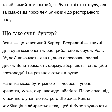
такий самий компактний, як бургер зі стріт-фуду, але
за смаковим профілем ближчий до ресторанного
ролу.
Що таке суші-бургер?
Зовні — це класичний бургер. Всередині — звичні
для суші компоненти: рис, риба, овочі, соуси. Роль
“булок” виконують два щільно спресовані рисові
диски. Вони тримають форму, зберігають тепло (або
прохолоду) і не розвалюються в руках.
Начинка може бути різною — лосось, тунець,
креветка, курка, сир, авокадо, айсберг. Плюс соус: від
класичного унагі до гострого Шрірача. Кожна
комбінація підбирається так, щоб її було зручно їсти