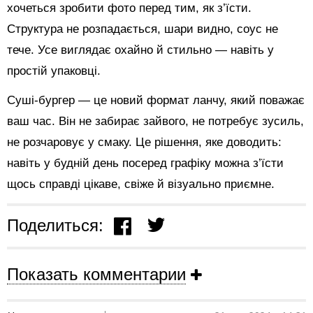
хочеться зробити фото перед тим, як з’їсти.
Структура не розпадається, шари видно, соус не
тече. Усе виглядає охайно й стильно — навіть у
простій упаковці.
Суші-бургер — це новий формат ланчу, який поважає
ваш час. Він не забирає зайвого, не потребує зусиль,
не розчаровує у смаку. Це рішення, яке доводить:
навіть у будній день посеред графіку можна з’їсти
щось справді цікаве, свіже й візуально приємне.
Поделиться:
Показать комментарии