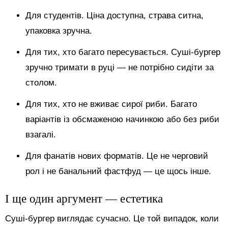
Для студентів. Ціна доступна, страва ситна,
упаковка зручна.
Для тих, хто багато пересувається. Суші-бургер
зручно тримати в руці — не потрібно сидіти за
столом.
Для тих, хто не вживає сирої риби. Багато
варіантів із обсмаженою начинкою або без риби
взагалі.
Для фанатів нових форматів. Це не черговий
рол і не банальний фастфуд — це щось інше.
І ще один аргумент — естетика
Суші-бургер виглядає сучасно. Це той випадок, коли