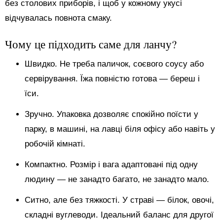
без столових приборів, і щоб у кожному укусі
відчувалась повнота смаку.
Чому це підходить саме для ланчу?
Швидко. Не треба паличок, соєвого соусу або
сервірування. Їжа повністю готова — береш і
їси.
Зручно. Упаковка дозволяє спокійно поїсти у
парку, в машині, на лавці біля офісу або навіть у
робочій кімнаті.
Компактно. Розмір і вага адаптовані під одну
людину — не занадто багато, не занадто мало.
Ситно, але без тяжкості. У страві — білок, овочі,
складні вуглеводи. Ідеальний баланс для другої