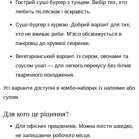
Гострий суші-бургер з тунцем. Вибір тих, хто
любить післясмак і яскравість.
Суші-бургер з куркою. Добрий варіант для тих,
хто не вживає риби. М’ясо обсмажується в
паніровці до хрумкої скоринки.
Вегетаріанський варіант. Із сиром, овочами та
соусом унагі — для легкого перекусу без білків
тваринного походження.
Усі варіанти доступні в комбо-наборах із напоями або
супом.
Для кого це рішення?
Для офісних працівників. Можна поїсти швидко,
не залишаючи робочого місця.