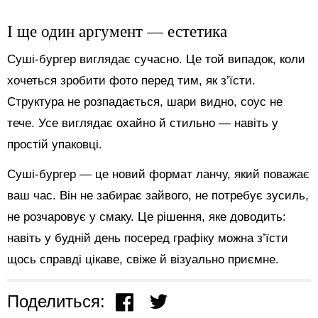
І ще один аргумент — естетика
Суші-бургер виглядає сучасно. Це той випадок, коли
хочеться зробити фото перед тим, як з’їсти.
Структура не розпадається, шари видно, соус не
тече. Усе виглядає охайно й стильно — навіть у
простій упаковці.
Суші-бургер — це новий формат ланчу, який поважає
ваш час. Він не забирає зайвого, не потребує зусиль,
не розчаровує у смаку. Це рішення, яке доводить:
навіть у будній день посеред графіку можна з’їсти
щось справді цікаве, свіже й візуально приємне.
Поделиться: