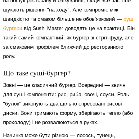
на пошук ресторану й очікування, люди все частіше
шукають рішення “на ходу”. Але компроміс між
швидкістю та смаком більше не обов’язковий —
суші
бургери
від Sushi Master доводять це на практиці. Він
такий самий компактний, як бургер зі стріт-фуду, але
за смаковим профілем ближчий до ресторанного
ролу.
Що таке суші-бургер?
Зовні — це класичний бургер. Всередині — звичні
для суші компоненти: рис, риба, овочі, соуси. Роль
“булок” виконують два щільно спресовані рисові
диски. Вони тримають форму, зберігають тепло (або
прохолоду) і не розвалюються в руках.
Начинка може бути різною — лосось, тунець,