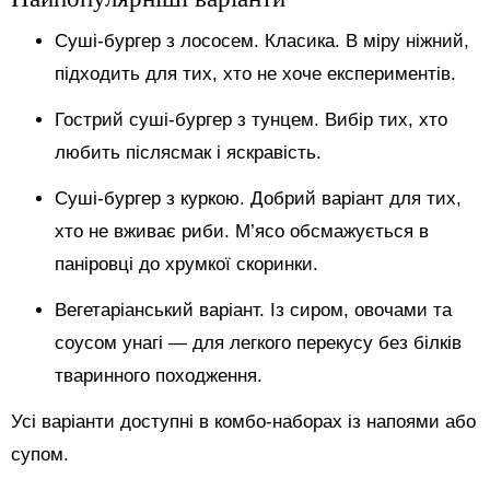
Суші-бургер з лососем. Класика. В міру ніжний,
підходить для тих, хто не хоче експериментів.
Гострий суші-бургер з тунцем. Вибір тих, хто
любить післясмак і яскравість.
Суші-бургер з куркою. Добрий варіант для тих,
хто не вживає риби. М’ясо обсмажується в
паніровці до хрумкої скоринки.
Вегетаріанський варіант. Із сиром, овочами та
соусом унагі — для легкого перекусу без білків
тваринного походження.
Усі варіанти доступні в комбо-наборах із напоями або
супом.