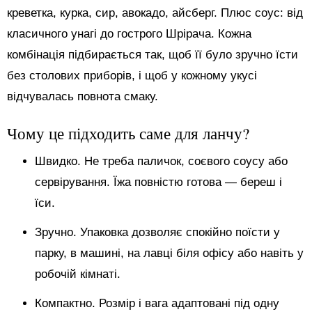
креветка, курка, сир, авокадо, айсберг. Плюс соус: від
класичного унагі до гострого Шрірача. Кожна
комбінація підбирається так, щоб її було зручно їсти
без столових приборів, і щоб у кожному укусі
відчувалась повнота смаку.
Чому це підходить саме для ланчу?
Швидко. Не треба паличок, соєвого соусу або
сервірування. Їжа повністю готова — береш і
їси.
Зручно. Упаковка дозволяє спокійно поїсти у
парку, в машині, на лавці біля офісу або навіть у
робочій кімнаті.
Компактно. Розмір і вага адаптовані під одну