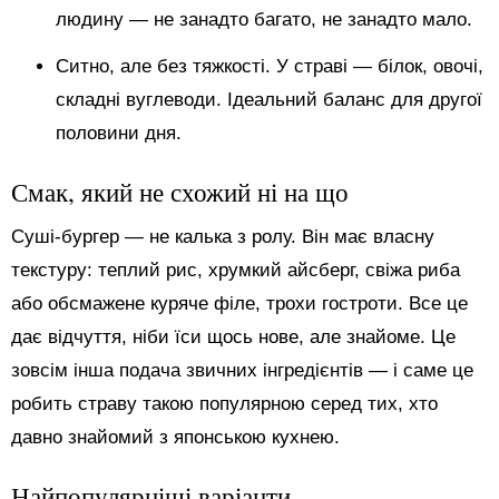
людину — не занадто багато, не занадто мало.
Ситно, але без тяжкості. У страві — білок, овочі,
складні вуглеводи. Ідеальний баланс для другої
половини дня.
Смак, який не схожий ні на що
Суші-бургер — не калька з ролу. Він має власну
текстуру: теплий рис, хрумкий айсберг, свіжа риба
або обсмажене куряче філе, трохи гостроти. Все це
дає відчуття, ніби їси щось нове, але знайоме. Це
зовсім інша подача звичних інгредієнтів — і саме це
робить страву такою популярною серед тих, хто
давно знайомий з японською кухнею.
Найпопулярніші варіанти