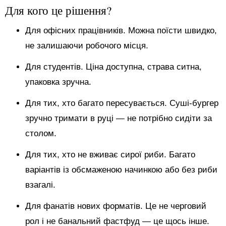
Для кого це рішення?
Для офісних працівників. Можна поїсти швидко,
не залишаючи робочого місця.
Для студентів. Ціна доступна, страва ситна,
упаковка зручна.
Для тих, хто багато пересувається. Суші-бургер
зручно тримати в руці — не потрібно сидіти за
столом.
Для тих, хто не вживає сирої риби. Багато
варіантів із обсмаженою начинкою або без риби
взагалі.
Для фанатів нових форматів. Це не черговий
рол і не банальний фастфуд — це щось інше.