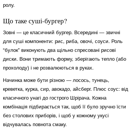
ролу.
Що таке суші-бургер?
Зовні — це класичний бургер. Всередині — звичні
для суші компоненти: рис, риба, овочі, соуси. Роль
“булок” виконують два щільно спресовані рисові
диски. Вони тримають форму, зберігають тепло (або
прохолоду) і не розвалюються в руках.
Начинка може бути різною — лосось, тунець,
креветка, курка, сир, авокадо, айсберг. Плюс соус: від
класичного унагі до гострого Шрірача. Кожна
комбінація підбирається так, щоб її було зручно їсти
без столових приборів, і щоб у кожному укусі
відчувалась повнота смаку.