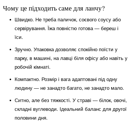
Чому це підходить саме для ланчу?
Швидко. Не треба паличок, соєвого соусу або
сервірування. Їжа повністю готова — береш і
їси.
Зручно. Упаковка дозволяє спокійно поїсти у
парку, в машині, на лавці біля офісу або навіть у
робочій кімнаті.
Компактно. Розмір і вага адаптовані під одну
людину — не занадто багато, не занадто мало.
Ситно, але без тяжкості. У страві — білок, овочі,
складні вуглеводи. Ідеальний баланс для другої
половини дня.