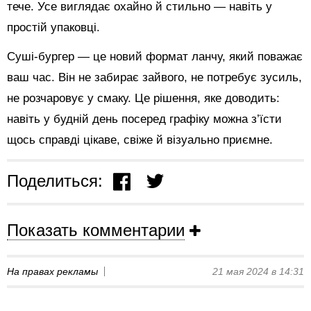
тече. Усе виглядає охайно й стильно — навіть у
простій упаковці.
Суші-бургер — це новий формат ланчу, який поважає
ваш час. Він не забирає зайвого, не потребує зусиль,
не розчаровує у смаку. Це рішення, яке доводить:
навіть у будній день посеред графіку можна з’їсти
щось справді цікаве, свіже й візуально приємне.
Поделиться:
Показать комментарии
На правах рекламы
21 мая 2024 в 14:31