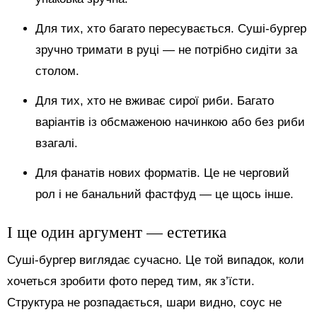
Для тих, хто багато пересувається. Суші-бургер
зручно тримати в руці — не потрібно сидіти за
столом.
Для тих, хто не вживає сирої риби. Багато
варіантів із обсмаженою начинкою або без риби
взагалі.
Для фанатів нових форматів. Це не черговий
рол і не банальний фастфуд — це щось інше.
І ще один аргумент — естетика
Суші-бургер виглядає сучасно. Це той випадок, коли
хочеться зробити фото перед тим, як з’їсти.
Структура не розпадається, шари видно, соус не