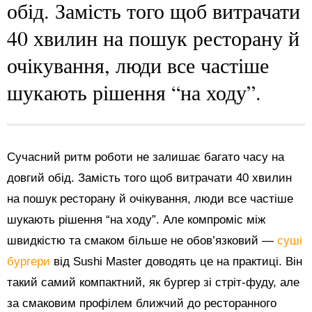
обід. Замість того щоб витрачати
40 хвилин на пошук ресторану й
очікування, люди все частіше
шукають рішення “на ходу”.
Сучасний ритм роботи не залишає багато часу на
довгий обід. Замість того щоб витрачати 40 хвилин
на пошук ресторану й очікування, люди все частіше
шукають рішення “на ходу”. Але компроміс між
швидкістю та смаком більше не обов’язковий —
суші
бургери
від Sushi Master доводять це на практиці. Він
такий самий компактний, як бургер зі стріт-фуду, але
за смаковим профілем ближчий до ресторанного