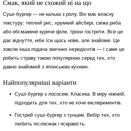
Смак, який не схожий ні на що
Суші-бургер — не калька з ролу. Він має власну
текстуру: теплий рис, хрумкий айсберг, свіжа риба
або обсмажене куряче філе, трохи гостроти. Все це
дає відчуття, ніби їси щось нове, але знайоме. Це
зовсім інша подача звичних інгредієнтів — і саме це
робить страву такою популярною серед тих, хто
давно знайомий з японською кухнею.
Найпопулярніші варіанти
Суші-бургер з лососем. Класика. В міру ніжний,
підходить для тих, хто не хоче експериментів.
Гострий суші-бургер з тунцем. Вибір тих, хто
любить післясмак і яскравість.