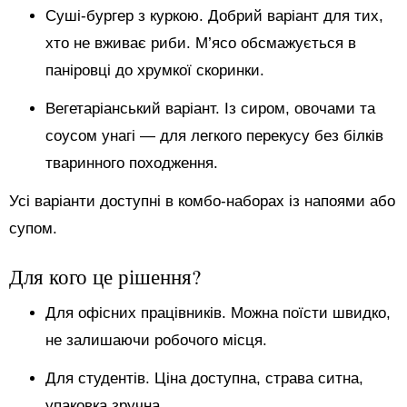
Суші-бургер з куркою. Добрий варіант для тих,
хто не вживає риби. М’ясо обсмажується в
паніровці до хрумкої скоринки.
Вегетаріанський варіант. Із сиром, овочами та
соусом унагі — для легкого перекусу без білків
тваринного походження.
Усі варіанти доступні в комбо-наборах із напоями або
супом.
Для кого це рішення?
Для офісних працівників. Можна поїсти швидко,
не залишаючи робочого місця.
Для студентів. Ціна доступна, страва ситна,
упаковка зручна.