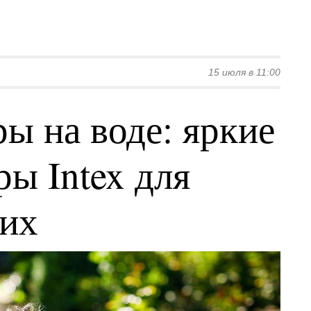
15 июля в 11:00
ы на воде: яркие
ы Intex для
ких