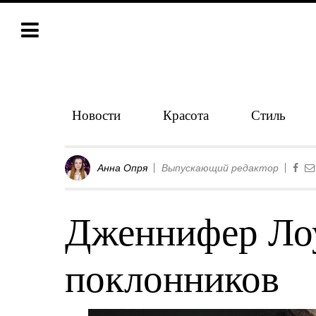
Новости
Красота
Стиль
Анна Опря
Выпускающий редактор
Дженнифер Лоу
поклонников