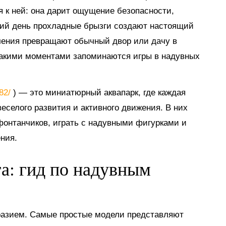
я к ней: она дарит ощущение безопасности,
тний день прохладные брызги создают настоящий
ечения превращают обычный двор или дачу в
такими моментами запоминаются игры в надувных
882/
) — это миниатюрный аквапарк, где каждая
еселого развития и активного движения. В них
 фонтанчиков, играть с надувными фигурками и
ния.
га: гид по надувным
разием. Самые простые модели представляют