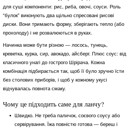
для суші компоненти: рис, риба, овочі, соуси. Роль
“булок” виконують два щільно спресовані рисові
диски. Вони тримають форму, зберігають тепло (або
прохолоду) і не розвалюються в руках.
Начинка може бути різною — лосось, тунець,
креветка, курка, сир, авокадо, айсберг. Плюс соус: від
класичного унагі до гострого Шрірача. Кожна
комбінація підбирається так, щоб її було зручно їсти
без столових приборів, і щоб у кожному укусі
відчувалась повнота смаку.
Чому це підходить саме для ланчу?
Швидко. Не треба паличок, соєвого соусу або
сервірування. Їжа повністю готова — береш і