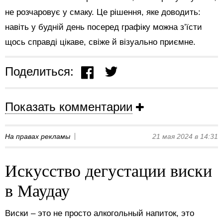
не розчаровує у смаку. Це рішення, яке доводить:
навіть у будній день посеред графіку можна з’їсти
щось справді цікаве, свіже й візуально приємне.
Поделиться:
Показать комментарии
На правах рекламы
21 мая 2024 в 14:31
Искусство дегустации виски
в Маудау
Виски – это не просто алкогольный напиток, это