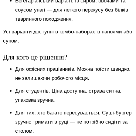
Вегетаріанський варіант. Із сиром, овочами та
соусом унагі — для легкого перекусу без білків
тваринного походження.
Усі варіанти доступні в комбо-наборах із напоями або
супом.
Для кого це рішення?
Для офісних працівників. Можна поїсти швидко,
не залишаючи робочого місця.
Для студентів. Ціна доступна, страва ситна,
упаковка зручна.
Для тих, хто багато пересувається. Суші-бургер
зручно тримати в руці — не потрібно сидіти за
столом.