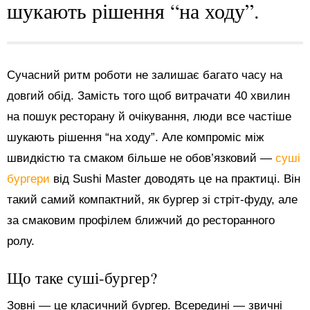
шукають рішення “на ходу”.
Сучасний ритм роботи не залишає багато часу на
довгий обід. Замість того щоб витрачати 40 хвилин
на пошук ресторану й очікування, люди все частіше
шукають рішення “на ходу”. Але компроміс між
швидкістю та смаком більше не обов’язковий —
суші
бургери
від Sushi Master доводять це на практиці. Він
такий самий компактний, як бургер зі стріт-фуду, але
за смаковим профілем ближчий до ресторанного
ролу.
Що таке суші-бургер?
Зовні — це класичний бургер. Всередині — звичні