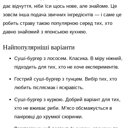
дає відчуття, ніби їси щось нове, але знайоме. Це
зовсім інша подача звичних інгредієнтів — і саме це
робить страву такою популярною серед тих, хто
давно знайомий з японською кухнею.
Найпопулярніші варіанти
Суші-бургер з лососем. Класика. В міру ніжний,
підходить для тих, хто не хоче експериментів.
Гострий суші-бургер з тунцем. Вибір тих, хто
любить післясмак і яскравість.
Суші-бургер з куркою. Добрий варіант для тих,
хто не вживає риби. М’ясо обсмажується в
паніровці до хрумкої скоринки.