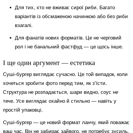
Для тих, хто не вживає сирої риби. Багато
варіантів із обсмаженою начинкою або без риби
взагалі.
Для фанатів нових форматів. Це не черговий
рол і не банальний фастфуд — це щось інше.
І ще один аргумент — естетика
Суші-бургер виглядає сучасно. Це той випадок, коли
хочеться зробити фото перед тим, як з’їсти.
Структура не розпадається, шари видно, соус не
тече. Усе виглядає охайно й стильно — навіть у
простій упаковці.
Суші-бургер — це новий формат ланчу, який поважає
ваш час. Він не забирає зайвого, не потребує зусиль,