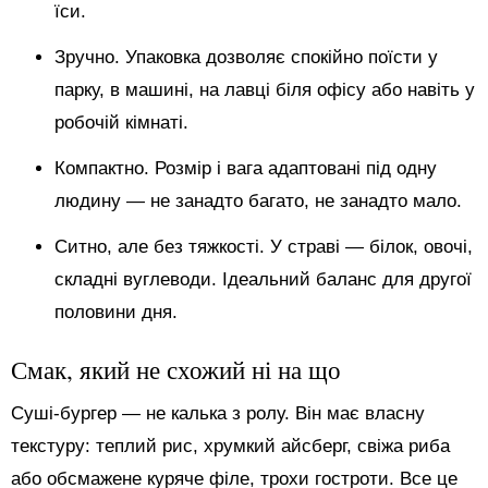
їси.
Зручно. Упаковка дозволяє спокійно поїсти у
парку, в машині, на лавці біля офісу або навіть у
робочій кімнаті.
Компактно. Розмір і вага адаптовані під одну
людину — не занадто багато, не занадто мало.
Ситно, але без тяжкості. У страві — білок, овочі,
складні вуглеводи. Ідеальний баланс для другої
половини дня.
Смак, який не схожий ні на що
Суші-бургер — не калька з ролу. Він має власну
текстуру: теплий рис, хрумкий айсберг, свіжа риба
або обсмажене куряче філе, трохи гостроти. Все це