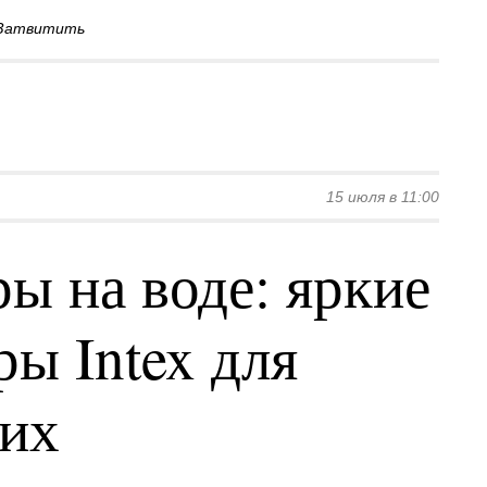
Затвитить
15 июля в 11:00
ы на воде: яркие
ы Intex для
ких