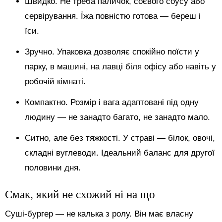
Швидко. Не треба паличок, соєвого соусу або
сервірування. Їжа повністю готова — береш і
їси.
Зручно. Упаковка дозволяє спокійно поїсти у
парку, в машині, на лавці біля офісу або навіть у
робочій кімнаті.
Компактно. Розмір і вага адаптовані під одну
людину — не занадто багато, не занадто мало.
Ситно, але без тяжкості. У страві — білок, овочі,
складні вуглеводи. Ідеальний баланс для другої
половини дня.
Смак, який не схожий ні на що
Суші-бургер — не калька з ролу. Він має власну