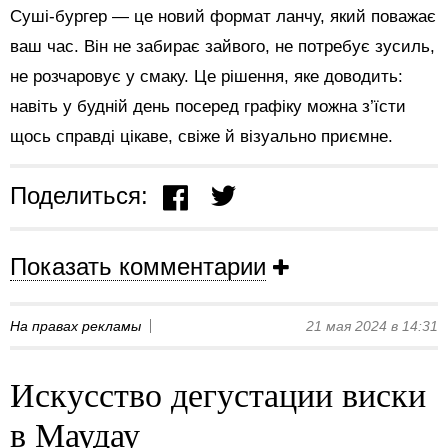
Суші-бургер — це новий формат ланчу, який поважає
ваш час. Він не забирає зайвого, не потребує зусиль,
не розчаровує у смаку. Це рішення, яке доводить:
навіть у будній день посеред графіку можна з’їсти
щось справді цікаве, свіже й візуально приємне.
Поделиться:
Показать комментарии
На правах рекламы
21 мая 2024 в 14:31
Искусство дегустации виски
в Маудау