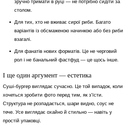
зручно тримати в руці — не потрібно сидіти за
столом.
Для тих, хто не вживає сирої риби. Багато
варіантів із обсмаженою начинкою або без риби
взагалі.
Для фанатів нових форматів. Це не черговий
рол і не банальний фастфуд — це щось інше.
І ще один аргумент — естетика
Суші-бургер виглядає сучасно. Це той випадок, коли
хочеться зробити фото перед тим, як з’їсти.
Структура не розпадається, шари видно, соус не
тече. Усе виглядає охайно й стильно — навіть у
простій упаковці.