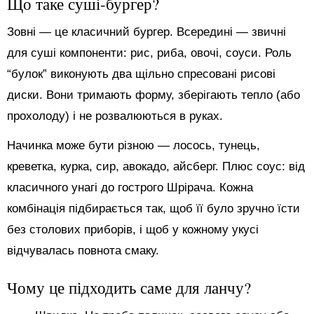
Що таке суші-бургер?
Зовні — це класичний бургер. Всередині — звичні
для суші компоненти: рис, риба, овочі, соуси. Роль
“булок” виконують два щільно спресовані рисові
диски. Вони тримають форму, зберігають тепло (або
прохолоду) і не розвалюються в руках.
Начинка може бути різною — лосось, тунець,
креветка, курка, сир, авокадо, айсберг. Плюс соус: від
класичного унагі до гострого Шрірача. Кожна
комбінація підбирається так, щоб її було зручно їсти
без столових приборів, і щоб у кожному укусі
відчувалась повнота смаку.
Чому це підходить саме для ланчу?