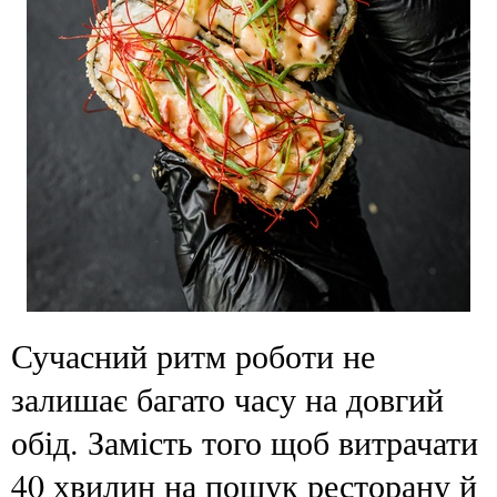
Сучасний ритм роботи не
залишає багато часу на довгий
обід. Замість того щоб витрачати
40 хвилин на пошук ресторану й