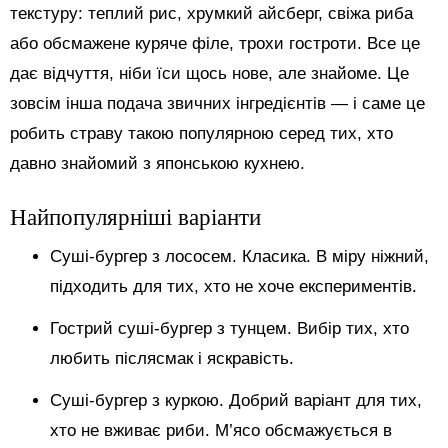
текстуру: теплий рис, хрумкий айсберг, свіжа риба
або обсмажене куряче філе, трохи гостроти. Все це
дає відчуття, ніби їси щось нове, але знайоме. Це
зовсім інша подача звичних інгредієнтів — і саме це
робить страву такою популярною серед тих, хто
давно знайомий з японською кухнею.
Найпопулярніші варіанти
Суші-бургер з лососем. Класика. В міру ніжний,
підходить для тих, хто не хоче експериментів.
Гострий суші-бургер з тунцем. Вибір тих, хто
любить післясмак і яскравість.
Суші-бургер з куркою. Добрий варіант для тих,
хто не вживає риби. М’ясо обсмажується в