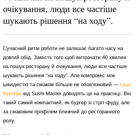
очікування, люди все частіше
шукають рішення “на ходу”.
Сучасний ритм роботи не залишає багато часу на
довгий обід. Замість того щоб витрачати 40 хвилин
на пошук ресторану й очікування, люди все частіше
шукають рішення “на ходу”. Але компроміс між
швидкістю та смаком більше не обов’язковий —
суші
бургери
від Sushi Master доводять це на практиці. Він
такий самий компактний, як бургер зі стріт-фуду, але
за смаковим профілем ближчий до ресторанного
ролу.