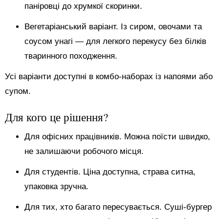
паніровці до хрумкої скоринки.
Вегетаріанський варіант. Із сиром, овочами та
соусом унагі — для легкого перекусу без білків
тваринного походження.
Усі варіанти доступні в комбо-наборах із напоями або
супом.
Для кого це рішення?
Для офісних працівників. Можна поїсти швидко,
не залишаючи робочого місця.
Для студентів. Ціна доступна, страва ситна,
упаковка зручна.
Для тих, хто багато пересувається. Суші-бургер