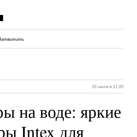
Затвитить
15 июля в 11:00
ы на воде: яркие
ы Intex для