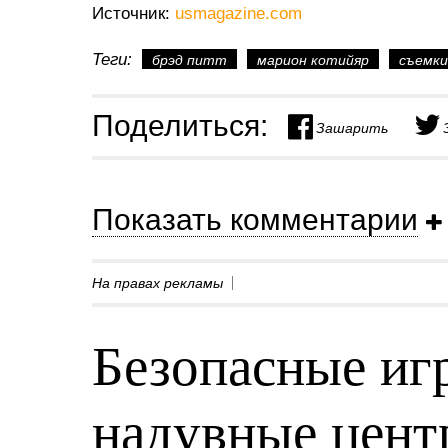
Источник:
usmagazine.com
Теги:
брэд питт
марион котийяр
съемки
Поделиться:
Зашарить
Показать комментарии
На правах рекламы
Безопасные игр
надувные центр