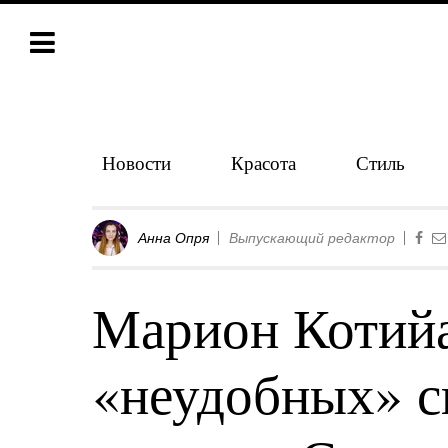
Новости
Красота
Стиль
Анна Опря
Выпускающий редактор
Марион Котийа
«неудобных» с