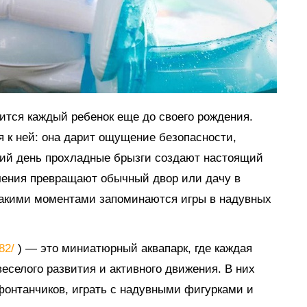
мится каждый ребенок еще до своего рождения.
я к ней: она дарит ощущение безопасности,
тний день прохладные брызги создают настоящий
ечения превращают обычный двор или дачу в
такими моментами запоминаются игры в надувных
882/
) — это миниатюрный аквапарк, где каждая
еселого развития и активного движения. В них
 фонтанчиков, играть с надувными фигурками и