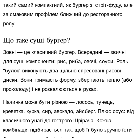
такий самий компактний, як бургер зі стріт-фуду, але
за смаковим профілем ближчий до ресторанного
ролу.
Що таке суші-бургер?
Зовні — це класичний бургер. Всередині — звичні
для суші компоненти: рис, риба, овочі, соуси. Роль
“булок” виконують два щільно спресовані рисові
диски. Вони тримають форму, зберігають тепло (або
прохолоду) і не розвалюються в руках.
Начинка може бути різною — лосось, тунець,
креветка, курка, сир, авокадо, айсберг. Плюс соус: від
класичного унагі до гострого Шрірача. Кожна
комбінація підбирається так, щоб її було зручно їсти