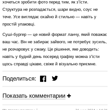
хочеться зробити фото перед тим, як з’їсти.
Структура не розпадається, шари видно, соус не
тече. Усе виглядає охайно й стильно — навіть у
простій упаковці.
Суші-бургер — це новий формат ланчу, який поважає
ваш час. Він не забирає зайвого, не потребує зусиль,
не розчаровує у смаку. Це рішення, яке доводить:
навіть у будній день посеред графіку можна з’їсти
щось справді цікаве, свіже й візуально приємне.
Поделиться:
Показать комментарии