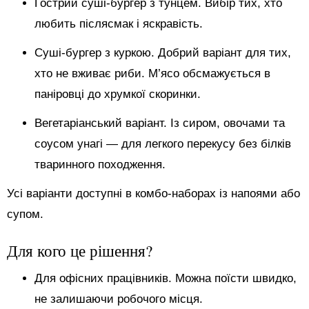
Гострий суші-бургер з тунцем. Вибір тих, хто
любить післясмак і яскравість.
Суші-бургер з куркою. Добрий варіант для тих,
хто не вживає риби. М’ясо обсмажується в
паніровці до хрумкої скоринки.
Вегетаріанський варіант. Із сиром, овочами та
соусом унагі — для легкого перекусу без білків
тваринного походження.
Усі варіанти доступні в комбо-наборах із напоями або
супом.
Для кого це рішення?
Для офісних працівників. Можна поїсти швидко,
не залишаючи робочого місця.