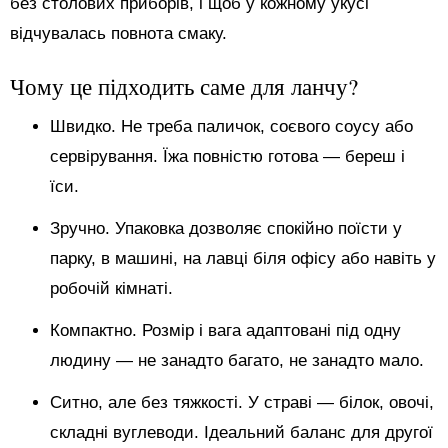
без столових приборів, і щоб у кожному укусі
відчувалась повнота смаку.
Чому це підходить саме для ланчу?
Швидко. Не треба паличок, соєвого соусу або
сервірування. Їжа повністю готова — береш і
їси.
Зручно. Упаковка дозволяє спокійно поїсти у
парку, в машині, на лавці біля офісу або навіть у
робочій кімнаті.
Компактно. Розмір і вага адаптовані під одну
людину — не занадто багато, не занадто мало.
Ситно, але без тяжкості. У страві — білок, овочі,
складні вуглеводи. Ідеальний баланс для другої