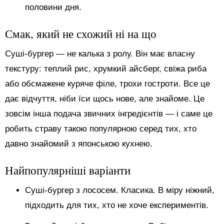
половини дня.
Смак, який не схожий ні на що
Суші-бургер — не калька з ролу. Він має власну
текстуру: теплий рис, хрумкий айсберг, свіжа риба
або обсмажене куряче філе, трохи гостроти. Все це
дає відчуття, ніби їси щось нове, але знайоме. Це
зовсім інша подача звичних інгредієнтів — і саме це
робить страву такою популярною серед тих, хто
давно знайомий з японською кухнею.
Найпопулярніші варіанти
Суші-бургер з лососем. Класика. В міру ніжний,
підходить для тих, хто не хоче експериментів.