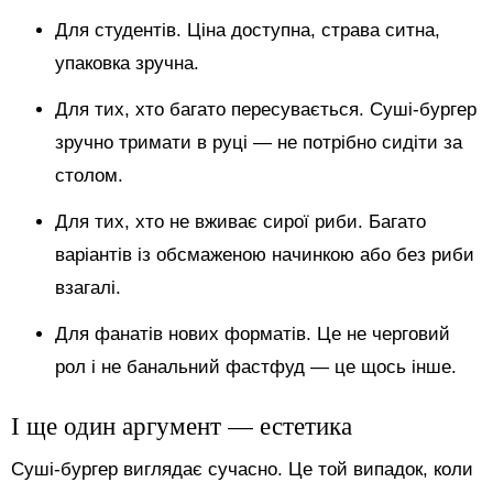
Для студентів. Ціна доступна, страва ситна,
упаковка зручна.
Для тих, хто багато пересувається. Суші-бургер
зручно тримати в руці — не потрібно сидіти за
столом.
Для тих, хто не вживає сирої риби. Багато
варіантів із обсмаженою начинкою або без риби
взагалі.
Для фанатів нових форматів. Це не черговий
рол і не банальний фастфуд — це щось інше.
І ще один аргумент — естетика
Суші-бургер виглядає сучасно. Це той випадок, коли