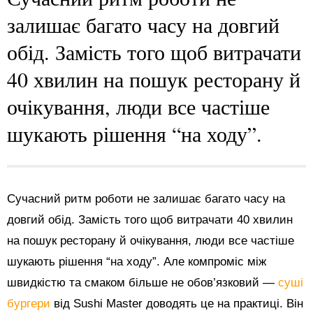
залишає багато часу на довгий
обід. Замість того щоб витрачати
40 хвилин на пошук ресторану й
очікування, люди все частіше
шукають рішення “на ходу”.
Сучасний ритм роботи не залишає багато часу на
довгий обід. Замість того щоб витрачати 40 хвилин
на пошук ресторану й очікування, люди все частіше
шукають рішення “на ходу”. Але компроміс між
швидкістю та смаком більше не обов’язковий —
суші
бургери
від Sushi Master доводять це на практиці. Він