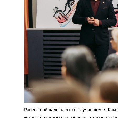
Ранее сообщалось, что в случившемся Ким н
который на момент ограбления охарнял Корт