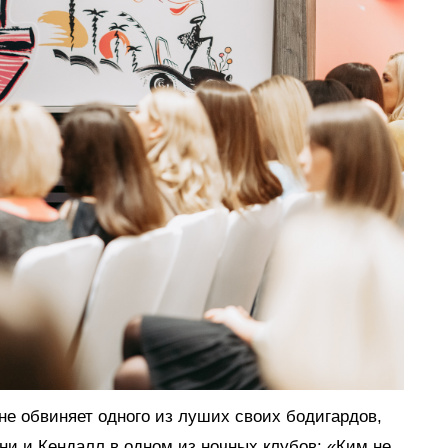
е обвиняет одного из луших своих бодигардов,
ни и Кендалл в одном из ночных клубов: «Ким не