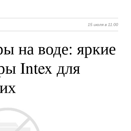
15 июля в 11:00
ы на воде: яркие
ы Intex для
ких