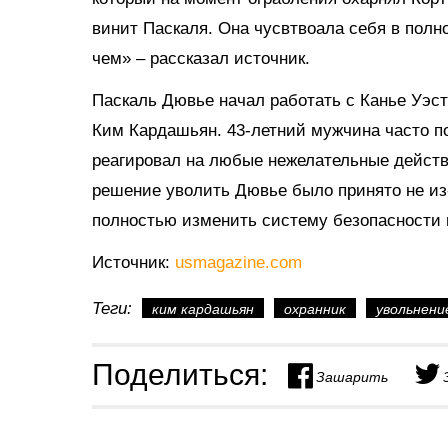
винит Паскаля. Она чусвтвоала себя в полн
чем» – рассказал источник.
Паскаль Дювье начал работать с Канье Уэсто
Ким Кардашьян. 43-летний мужчина часто п
реагировал на любые нежелательные действ
решение уволить Дювье было принято не из-
полностью изменить систему безопасности 
Источник:
usmagazine.com
Теги:
ким кардашьян
охранник
увольнени
Поделиться:
Зашарить